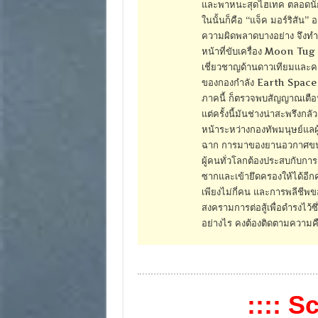
และพาหนะสุดไฮเทค ตลอดนักบินน
ในนั้นก็คือ “แจ็ค มอร์ริสัน” 
ความผิดพลาดบางอย่าง จึงท
หน้าที่ขับเครื่อง Moon Tug
เชี่ยวชาญด้านดาวเทียมและคอม
ของกองกำลัง Earth Space 
ภาคนี้ ก็ตรวจพบสัญญาณเตือน
แต่ครั้งนี้มันช่างน่าสะพรึง
หน้าระหว่างกองทัพมนุษย์แลผู้
ฉาก การมาของยานอวกาศขนาด
ผู้คนทั่วโลกต้องประสบกับการก
ซากและเข้ายึดครองให้ได้อีก
เพียงไม่กี่คน และการพลีชีพข
สงครามการต่อสู้เพื่อดำรงไว้ซึ่ง
อย่างไร คงต้องติดตามความคืบ
:::: S