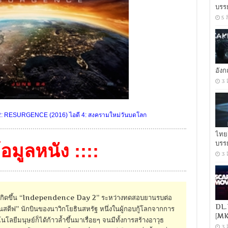
บรร
5 
อัง
3 
RESURGENCE (2016) ไอดี 4: สงครามใหม่วันบดโลก
ไทย
บรร
ข้อมูลหนัง ::::
3 
ที่เกิดขึ้น “Independence Day 2” ระหว่างทดสอบยานรบต่อ
DL.
ตันสตีฟ” นักบินของนาวิกโยธินสหรัฐ หนึ่งในผู้กอบกู้โลกจากการ
[MK
ลยีมนุษย์ก็ได้ก้าวล้ำขึ้นมาเรื่อยๆ จนมีทั้งการสร้างอาวุธ
3 