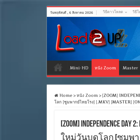
วิธีดาวโหลด
วิธี
วันพฤหัสบดี , 6 สิงหาคม 2026
Mini-HD
หนัง Zoom
Master
Home
>
หนัง Zoom
>
[ZOOM] INDEPENDE
โลก [ซูมพากย์ไทยโรง] [.MKV] [MASTER] [
[ZOOM] INDEPENDENCE DAY 2
ใหม่วันบดโลก [ซูมพากย์