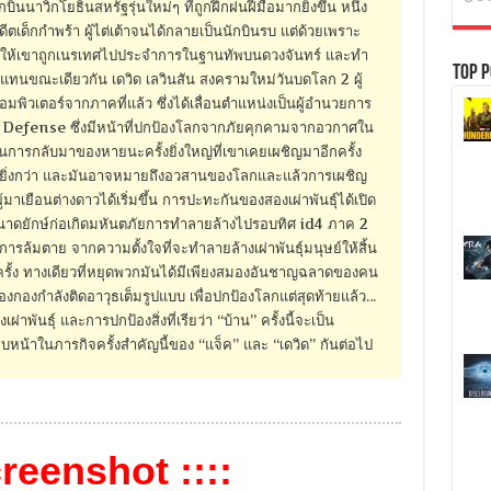
าวิกโยธินสหรัฐรุ่นใหม่ๆ ที่ถูกฝึกฝนฝีมือมากยิ่งขึ้น หนึ่ง
อดีตเด็กกำพร้า ผู้ไต่เต้าจนได้กลายเป็นนักบินรบ แต่ด้วยเพราะ
ำให้เขาถูกเนรเทศไปประจำการในฐานทัพบนดวงจันทร์ และทำ
Top P
 แทนขณะเดียวกัน เดวิด เลวินสัน สงครามใหม่วันบดโลก 2 ผู้
พิวเตอร์จากภาคที่แล้ว ซึ่งได้เลื่อนตำแหน่งเป็นผู้อำนวยการ
Defense ซึ่งมีหน้าที่ปกป้องโลกจากภัยคุกคามจากอวกาศใน
การกลับมาของหายนะครั้งยิ่งใหญ่ที่เขาเคยเผชิญมาอีกครั้ง
กลัวยิ่งกว่า และมันอาจหมายถึงอวสานของโลกและแล้วการเผชิญ
มาเยือนต่างดาวได้เริ่มขึ้น การปะทะกันของสองเผ่าพันธุ์ได้เปิด
ยักษ์ก่อเกิดมหันตภัยการทำลายล้างไปรอบทิศ id4 ภาค 2
ารล้มตาย จากความตั้งใจที่จะทำลายล้างเผ่าพันธุ์มนุษย์ให้สิ้น
ครั้ง ทางเดียวที่หยุดพวกมันได้มีเพียงสมองอันชาญฉลาดของคน
องกองกำลังติดอาวุธเต็มรูปแบบ เพื่อปกป้องโลกแต่สุดท้ายแล้ว…
เผ่าพันธุ์ และการปกป้องสิ่งที่เรียว่า “บ้าน” ครั้งนี้จะเป็น
หน้าในภารกิจครั้งสำคัญนี้ของ “แจ็ค” และ “เดวิด” กันต่อไป
creenshot ::::