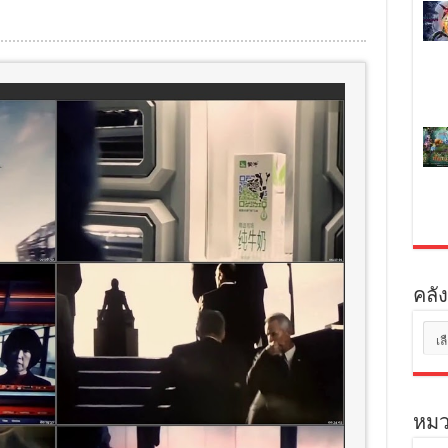
คลัง
คลัง
เก็บ
หมว