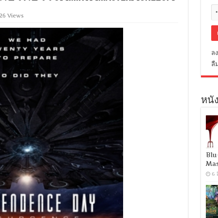
26 Views
ลง
ลื
หนัง
Blu
Mas
6 