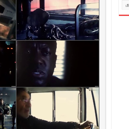
หมว
หมู่