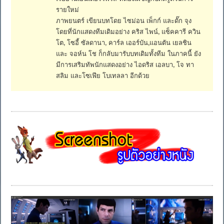
รายใหม่
ภาพยนตร์ เขียนบทโดย ไซม่อน เพ็กก์ และดั๊ก จุง
โดยที่นักแสดงทีมเดิมอย่าง คริส ไพน์, แซ็คคารี ควิน
โต, โซอี้ ซัลดานา, คาร์ล เออร์บัน,แอนตัน เยลชิน
และ จอห์น โช ก็กลับมารับบทเดิมทั้งทีม ในภาคนี้ ยัง
มีการเสริมทัพนักแสดงอย่าง ไอดริส เอลบา, โจ ทา
สลิม และโซเฟีย โบเทลลา อีกด้วย