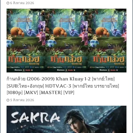
6 สิงหาคม 2026
ก้านกล้วย (2006-2009) Khan Kluay 1-2 [พากย์:ไทย]
[SUB:ไทย+อังกฤษ] HDTV.AC-3 [พากย์ไทย บรรยายไทย]
[1080p] [MKV] [MASTER] [VIP]
5 สิงหาคม 2026