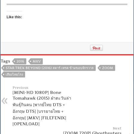
Like this:
Tags
2016
MKV
STAR TREK BEYOND (2016) สตาร์ เทรค ข้ามขอบจักรวาล
ZOOM
เสียงไทยโรง
Previous
[MINI-HD 1080P] Bone
Tomahawk (2015) ฝ่าตะวันล่า
พันธุ์กินคน [พากย์ไทย DTS +
อังกฤษ DTS] [บรรยายไทย +
อังกฤษ] [MKV] [FILEFENIX]
[OPENLOAD]
Next
[ZOOM 720P] Ghostbusters