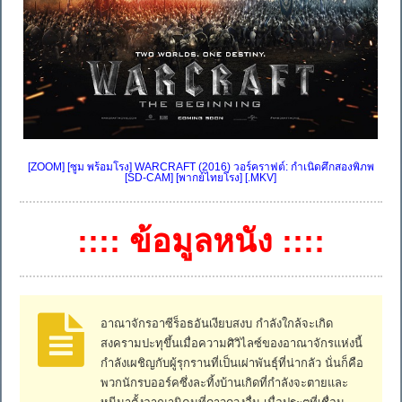
[ZOOM] [ซูม พร้อมโรง] WARCRAFT (2016) วอร์คราฟต์: กำเนิดศึกสองพิภพ
[SD-CAM] [พากย์ไทยโรง] [.MKV]
:::: ข้อมูลหนัง ::::
อาณาจักรอาซีร็อธอันเงียบสงบ กำลังใกล้จะเกิด
สงครามปะทุขึ้นเมื่อความศิวิไลซ์ของอาณาจักรแห่งนี้
กำลังเผชิญกับผู้รุกรานที่เป็นเผ่าพันธุ์ที่น่ากลัว นั่นก็คือ
พวกนักรบออร์คซึ่งละทิ้งบ้านเกิดที่กำลังจะตายและ
หนีมาตั้งอาณานิคมที่ดาวดวงอื่น เมื่อประตูที่เชื่อม