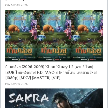
6 สิงหาคม 2026
ก้านกล้วย (2006-2009) Khan Kluay 1-2 [พากย์:ไทย]
[SUB:ไทย+อังกฤษ] HDTV.AC-3 [พากย์ไทย บรรยายไทย]
[1080p] [MKV] [MASTER] [VIP]
5 สิงหาคม 2026