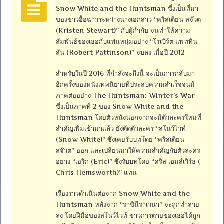
Snow White and the Huntsman ซึ่งเป็นที่มา
ของข่าวอื้อฉาวระหว่างนางเอกสาว “คริสเตียน สจ๊วต
(Kristen Stewart)” กับผู้กำกับ จนทำให้ความ
สัมพันธ์ของเธอกับแฟนหนุ่มอย่าง “โรเบิร์ต แพททิน
สัน (Robert Pattinson)” จบลง เมื่อปี 2012
สำหรับในปี 2016 ที่กำลังจะถึงนี้ จะเป็นการกลับมา
อีกครั้งของหนังเทพนิยายที่ประสบความสำเร็จจนมี
ภาคต่ออย่าง The Huntsman: Winter’s War
ซึ่งเป็นภาคที่ 2 ของ Snow White and the
Huntsman โดยตัวหนังนอกจากจะมีตัวละครใหม่ที่
สำคัญเพิ่มเข้ามาแล้ว ยังตัดตัวละคร “สโนว์ไวท์
(Snow White)” ซึ่งเคยรับบทโดย “คริสเตียน
สจ๊วต” ออก และเปลี่ยนมาให้ความสำคัญกับตัวละคร
อย่าง “เอริก (Eric)” ซึ่งรับบทโดย “คริส เฮมส์เวิร์ธ (
Chris Hemsworth)” แทน
เรื่องราวดำเนินต่อจาก Snow White and the
Huntsman หลังจาก “ราชินีราเวนา” จะถูกทำลาย
ลง โดยฝีมือของสโนว์ไวท์ ข่าวการตายของเธอได้ถูก