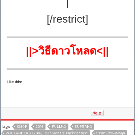
|
[/restrict]
||>วิธีดาวโหลด<||
Like this:
Tags
1080P
2016
FULLHQ
SUPERHQ
ZOOLANDER 2 (2016) : ซูแลนเดอร์ 2: เว่อร์วังอลังการ
บรรยายไทย+อังกฤษ