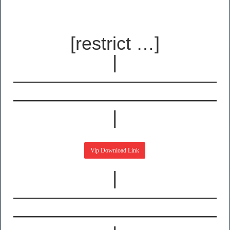
[restrict …]
|
———————————
———————————
|
|
———————————
———————————