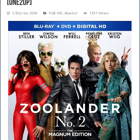
[ONE2UP]
5 มิถุนายน 2016
Full-HD
,
Master
7,157 Views