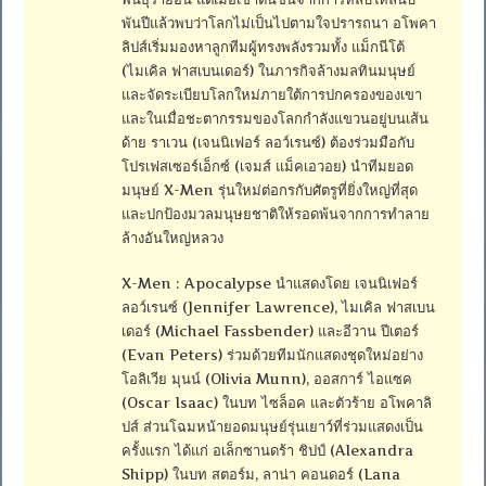
พันปีแล้วพบว่าโลกไม่เป็นไปตามใจปรารถนา อโพคา
ลิปส์เริ่มมองหาลูกทีมผู้ทรงพลังรวมทั้ง แม็กนีโต้
(ไมเคิล ฟาสเบนเดอร์) ในภารกิจล้างมลทินมนุษย์
และจัดระเบียบโลกใหม่ภายใต้การปกครองของเขา
และในเมื่อชะตากรรมของโลกกำลังแขวนอยู่บนเส้น
ด้าย ราเวน (เจนนิเฟอร์ ลอว์เรนซ์) ต้องร่วมมือกับ
โปรเฟสเซอร์เอ็กซ์ (เจมส์ แม็คเอวอย) นำทีมยอด
มนุษย์ X-Men รุ่นใหม่ต่อกรกับศัตรูที่ยิ่งใหญ่ที่สุด
และปกป้องมวลมนุษยชาติให้รอดพ้นจากการทำลาย
ล้างอันใหญ่หลวง
X-Men : Apocalypse นำแสดงโดย เจนนิเฟอร์
ลอว์เรนซ์ (Jennifer Lawrence), ไมเคิล ฟาสเบน
เดอร์ (Michael Fassbender) และอีวาน ปีเตอร์
(Evan Peters) ร่วมด้วยทีมนักแสดงชุดใหม่อย่าง
โอลิเวีย มุนน์ (Olivia Munn), ออสการ์ ไอแซค
(Oscar Isaac) ในบท ไซล็อค และตัวร้าย อโพคาลิ
ปส์ ส่วนโฉมหน้ายอดมนุษย์รุ่นเยาว์ที่ร่วมแสดงเป็น
ครั้งแรก ได้แก่ อเล็กซานดร้า ชิปป์ (Alexandra
Shipp) ในบท สตอร์ม, ลาน่า คอนดอร์ (Lana