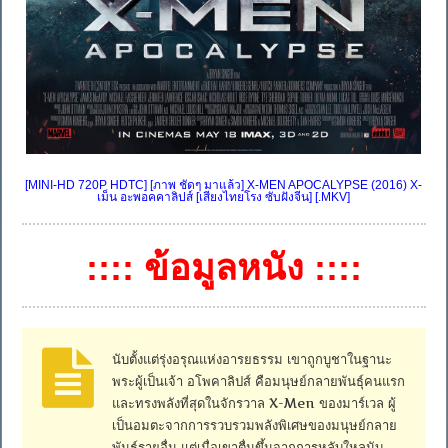
[MINI-HD 720P HDTC] [ภาพ ชัดๆ มาแล้ว] X-MEN APOCALYPSE (2016) X-
เม็น อะพอคคาลิปส์ [เสียงไทยโรง ซับฝังจีน] [.MKV]
:::: ข้อมูลหนัง ::::
นับตั้งแต่รุ่งอรุณแห่งอารยธรรม เขาถูกบูชาในฐานะ
พระผู้เป็นเจ้า อโพคาลิปส์ คือมนุษย์กลายพันธุ์คนแรก
และทรงพลังที่สุดในจักรวาล X-Men ของมาร์เวล ผู้
เป็นอมตะจากการรวบรวมพลังพิเศษของมนุษย์กลาย
พันธุ์รายอื่น แต่เมื่อเขาตื่นขึ้นจากการหลับใหลนับ