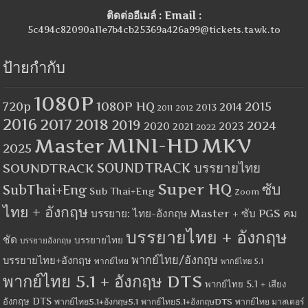
ติดต่ออีเมล์ : Email :
5c494c82090a11e7b4cb25369a426a99@tickets.tawk.to
ป้ายกำกับ
1080P
1080P HQ
2015
720p
2014
2013
2012
2011
2016
2017
2018
2019
2024
2020
2023
2021
2022
MINI-HD
MKV
Master
2025
SOUNDTRACK
SOUNDTRACK บรรยายไทย
Super HQ
ซับ
SubThai+Eng
Sub Thai+Eng
Zoom
ไทย + อังกฤษ
บรรยาย: ไทย-อังกฤษ Master + ซับ PGS คม
บรรยายไทย + อังกฤษ
ชัด
บรรยายไทย
บรรยายอังกฤษ
พากย์ไทย/อังกฤษ
บรรยายไทย+อังกฤษ
พากย์ไทย
พากย์ไทย 5.1
พากย์ไทย 5.1 + อังกฤษ DTS
พากย์ไทย 5.1 + เสียง
อังกฤษ DTS
พากย์ไทย5.1+อังกฤษ5.1
พากย์ไทย5.1+อังกฤษDTS
พากย์ไทย มาสเตอร์