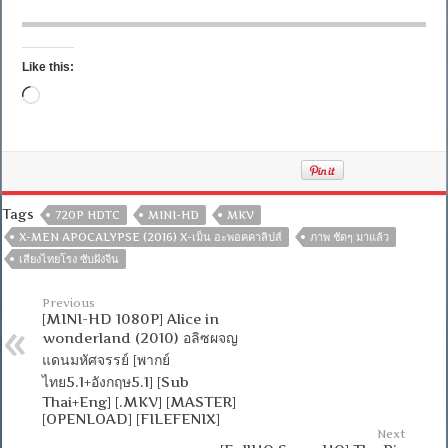
Like this:
Loading…
Tags
720P HDTC
MINI-HD
MKV
X-MEN APOCALYPSE (2016) X-เม็น อะพอคคาลิปส์
ภาพ ชัดๆ มาแล้ว
เสียงไทยโรง ซับฝังจีน
Previous
[MINI-HD 1080P] Alice in
wonderland (2010) อลิซผจญ
แดนมหัศจรรย์ [พากย์
ไทย5.1+อังกฤษ5.1] [Sub
Thai+Eng] [.MKV] [MASTER]
[OPENLOAD] [FILEFENIX]
Next