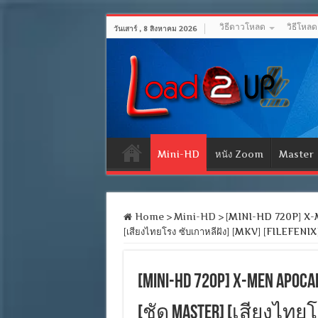
วิธีดาวโหลด
วิธีโหล
วันเสาร์ , 8 สิงหาคม 2026
Mini-HD
หนัง Zoom
Master
Home
>
Mini-HD
>
[MINI-HD 720P] X-M
[เสียงไทยโรง ซับเกาหลีฝัง] [MKV] [FILEFEN
[MINI-HD 720P] X-MEN APO
[ชัด MASTER] [เสียงไทยโร