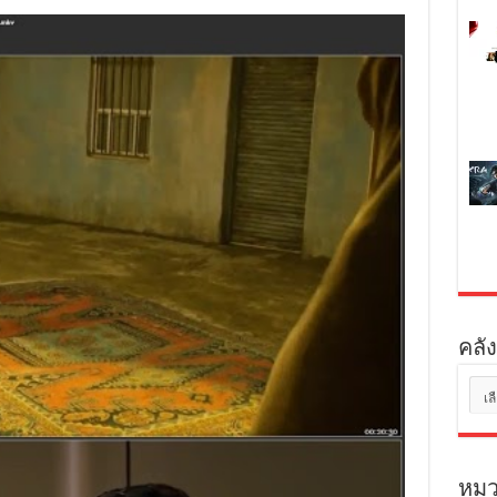
คลัง
คลัง
เก็บ
หมว