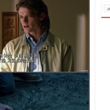
หมว
หมู่