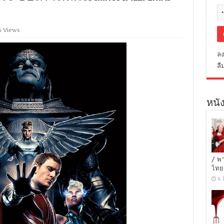
6 Views
ลง
ลื
หนัง
/ พ
ไทย
6 