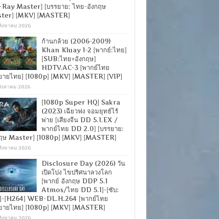
-Ray Master] [บรรยาย: ไทย-อังกฤษ
ter] [MKV] [MASTER]
สิงหาคม 2026
ก้านกล้วย (2006-2009)
Khan Kluay 1-2 [พากย์:ไทย]
[SUB:ไทย+อังกฤษ]
HDTV.AC-3 [พากย์ไทย
ยายไทย] [1080p] [MKV] [MASTER] [VIP]
สิงหาคม 2026
[1080p Super HQ] Sakra
(2023) เฉียวฟง จอมยุทธ์ไร้
พ่าย [เสียงจีน DD 5.1.EX /
พากย์ไทย DD 2.0] [บรรยาย:
กฤษ Master] [1080p] [MKV] [MASTER]
สิงหาคม 2026
Disclosure Day (2026) วัน
เปิดโปง ไขปริศนาลวงโลก
[พากย์ อังกฤษ DDP 5.1
Atmos/ไทย DD 5.1]-[ซับ:
]-[H264] WEB-DL.H.264 [พากย์ไทย
ยายไทย] [1080p] [MKV] [MASTER]
สิงหาคม 2026