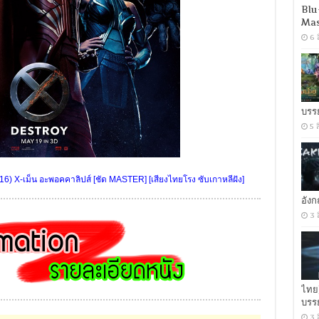
Blu
Mas
6 
บรร
5 
X-เม็น อะพอคคาลิปส์ [ชัด MASTER] [เสียงไทยโรง ซับเกาหลีฝัง]
อัง
3 
ไทย
บรร
3 