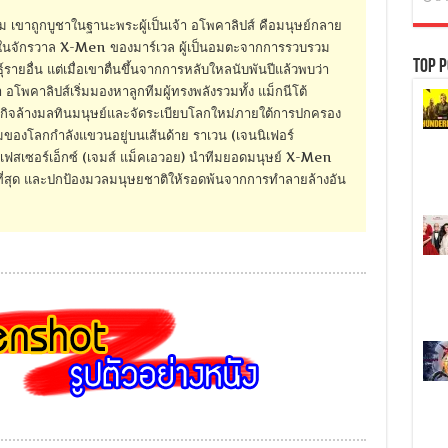
รรม เขาถูกบูชาในฐานะพระผู้เป็นเจ้า อโพคาลิปส์ คือมนุษย์กลาย
ุดในจักรวาล X-Men ของมาร์เวล ผู้เป็นอมตะจากการรวบรวม
Top P
รายอื่น แต่เมื่อเขาตื่นขึ้นจากการหลับใหลนับพันปีแล้วพบว่า
พคาลิปส์เริ่มมองหาลูกทีมผู้ทรงพลังรวมทั้ง แม็กนีโต้
รกิจล้างมลทินมนุษย์และจัดระเบียบโลกใหม่ภายใต้การปกครอง
ของโลกกำลังแขวนอยู่บนเส้นด้าย ราเวน (เจนนิเฟอร์
ปรเฟสเซอร์เอ็กซ์ (เจมส์ แม็คเอวอย) นำทีมยอดมนุษย์ X-Men
ใหญ่ที่สุด และปกป้องมวลมนุษยชาติให้รอดพ้นจากการทำลายล้างอัน