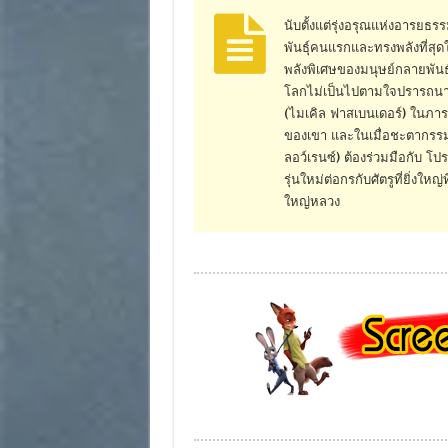
นับตั้งแต่รุ่งอรุณแห่งอารยธ
พันธุ์คนแรกและทรงพลังที่ส
พลังพิเศษของมนุษย์กลายพันธุ์
โลกไม่เป็นไปตามใจปรารถนา อโ
(ไมเคิล ฟาสเบนเดอร์) ในภา
ของเขา และในเมื่อชะตากรรม
ลอว์เรนซ์) ต้องร่วมมือกับ โ
รุ่นใหม่ต่อกรกับศัตรูที่ยิ่ง
ใหญ่หลวง