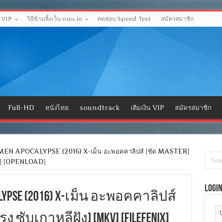
ด VIP
วิธีข้ามลิ้งเว็บ ouo.io
ทดสอบ Speed Test
สมัครสมาชิก
Full-HD
หนังไทย
soundtrack
เติมเงิน VIP
สมัครสมาชิก
EN APOCALYPSE (2016) X-เม็น อะพอคคาลิปส์ [ชัด MASTER]
IX] [OPENLOAD]
Logi
CALYPSE (2016) X-เม็น อะพอคคาลิปส์
ง ซับเกาหลีฝัง] [MKV] [FILEFENIX]