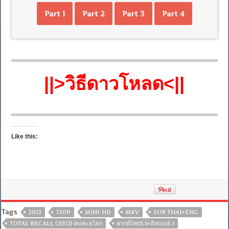
Part 1
Part 2
Part 3
Part 4
||>วิธีดาวโหลด<||
Like this:
Tags
2012
720P
MINI-HD
MKV
SUB THAI+ENG
TOTAL RECALL (2012) ฅนทะลุโลก
พากย์ไทย5.1+อังกฤษ5.1