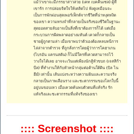
แม้ว่าเขาจะมีภรรยาสาวสวย (เคท เบคคินเซล) ผู้ที่
เขารัก การปล่อยจิตใจให้เตลิดไป ฟังดูเหมือนจะ
เป็นการพักผ่อนสุดเพอร์เฟ็กต์จากชีวิตที่น่าหงุดหงิด
ของเขา ความทรงจำที่กลายเป็นจริงของชีวิตในฐานะ
สุดยอดสายลับอาจเป็นสิ่งที่เขาต้องการก็ได้ แต่เมื่อ
กระบวนการผิดพลาดอย่างมหันต์ เควดก็กลายเป็น
ชายผู้ถูกตามล่า เมื่อเขาพบว่าตัวเองต้องหลบหนีการ
ไล่ล่าจากตำรวจ ที่ถูกสั่งการโดยผู้ว่าการโคฮาเกน
(ไบรอัน แครนสตัน) ก็ไม่มีใครที่เควดสามารถไว้
วางใจได้เลย อาจจะเว้นแต่เพียงนักสู้หัวขบถ (เจสสิก้า
บีล) ที่ทำงานให้กับหัวหน้ากลุ่มต่อต้านใต้ดิน (บิล ไน
ฮีย์) เท่านั้น เส้นแบ่งระหว่างความฝันและความจริง
กลายเป็นภาพเลือนราง และชะตากรรมของโลกใบนี้
อยู่บนขอบเหว เมื่อเควดค้นพบตัวตนที่แท้จริง รัก
แท้จริงและชะตากรรมที่แท้จริงของเขา
:::: Screenshot ::::