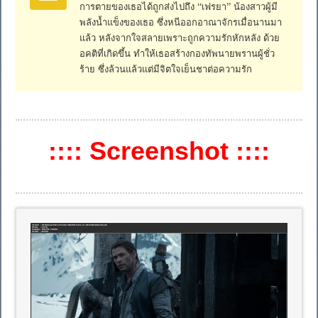
การตายของเธอได้ถูกส่งไปถึง “เฟรยา” น้องสาวผู้มี
พลังน้ำแข็งของเธอ ซึ่งหนีออกอาณาจักรเมื่อนานมา
แล้ว หลังจากใจสลายเพราะถูกความรักหักหลัง ด้วย
อคติที่เกิดขึ้น ทำให้เธอสร้างกองทัพนายพรานผู้ชั่ว
ร้าย ซึ่งล้วนแล้วแต่มีจิตใจเย็นชาต่อความรัก
:::: Screenshot ::::