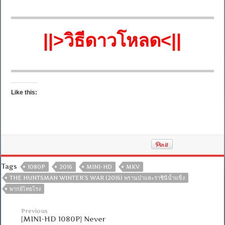
||>วิธีดาวโหลด<||
Like this:
Tags
1080P
2016
MINI-HD
MKV
THE HUNTSMAN WINTER’S WAR (2016) พรานป่าและราชินีน้ำแข็ง
พากย์ไทยโรง
Previous
[MINI-HD 1080P] Never