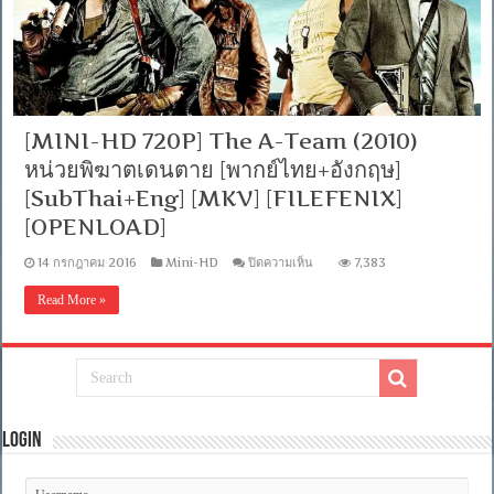
[MINI-HD 720P] The A-Team (2010)
หน่วยพิฆาตเดนตาย [พากย์ไทย+อังกฤษ]
[SubThai+Eng] [MKV] [FILEFENIX]
[OPENLOAD]
บน
14 กรกฎาคม 2016
Mini-HD
ปิดความเห็น
7,383
[MINI-
HD
Read More »
720P]
The
A-
Team
(2010)
หน่วย
พิฆาต
เดนตาย
Login
[พากย์
ไทย+อังกฤษ]
[SubThai+Eng]