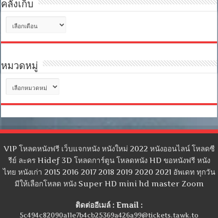
คลังเก็บ
คลัง
เก็บ
หมวดหมู่
หมวด
หมู่
VIP โหลดหนังฟรี เว็บแจกหนัง หนังใหม่ 2022 หนังออนไลน์ โหลดซี
รีย์ ละคร Hidef 3D โหลดการ์ตูน โหลดหนัง HD ขอหนังฟรี หนัง
ไทย หนังเก่า 2015 2016 2017 2018 2019 2020 2021 อัพเดท ทุกวัน
มีให้เลือกโหลด หนัง Super HD mini hd master Zoom
ติดต่ออีเมล์ : Email :
5c494c82090a11e7b4cb25369a426a99@tickets.tawk.to