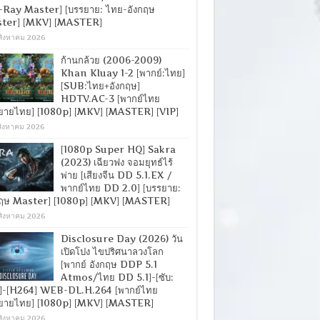
-Ray Master] [บรรยาย: ไทย-อังกฤษ
ter] [MKV] [MASTER]
สิงหาคม 2026
ก้านกล้วย (2006-2009)
Khan Kluay 1-2 [พากย์:ไทย]
[SUB:ไทย+อังกฤษ]
HDTV.AC-3 [พากย์ไทย
ยายไทย] [1080p] [MKV] [MASTER] [VIP]
สิงหาคม 2026
[1080p Super HQ] Sakra
(2023) เฉียวฟง จอมยุทธ์ไร้
พ่าย [เสียงจีน DD 5.1.EX /
พากย์ไทย DD 2.0] [บรรยาย:
กฤษ Master] [1080p] [MKV] [MASTER]
สิงหาคม 2026
Disclosure Day (2026) วัน
เปิดโปง ไขปริศนาลวงโลก
[พากย์ อังกฤษ DDP 5.1
Atmos/ไทย DD 5.1]-[ซับ:
]-[H264] WEB-DL.H.264 [พากย์ไทย
ยายไทย] [1080p] [MKV] [MASTER]
สิงหาคม 2026