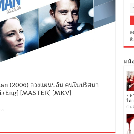
ลง
ลื
หนัง
an (2006) ลวงแผนปล้น คนในปริศนา
hai+Eng] [MASTER] [MKV]
/ พ
ไทย
6 
159