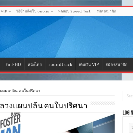
ด VIP
วิธีข้ามลิ้งเว็บ ouo.io
ทดสอบ Speed Test
สมัครสมาชิก
Full-HD
หนังไทย
soundtrack
เติมเงิน VIP
สมัครสมาชิก
วงแผนปล้น คนในปริศนา
006) ลวงแผนปล้น คนในปริศนา
Logi