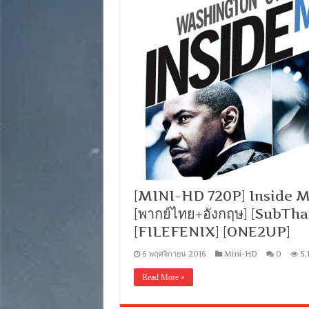
[MINI-HD 720P] Inside M
[พากย์ไทย+อังกฤษ] [SubT
[FILEFENIX] [ONE2UP]
6 พฤศจิกายน 2016
Mini-HD
0
5,
Read More »