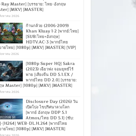
-Ray Master] [บรรยาย: ไทย-อังกฤษ
ter] [MKV] [MASTER]
สิงหาคม 2026
ก้านกล้วย (2006-2009)
Khan Kluay 1-2 [พากย์:ไทย]
[SUB:ไทย+อังกฤษ]
HDTV.AC-3 [พากย์ไทย
ยายไทย] [1080p] [MKV] [MASTER] [VIP]
สิงหาคม 2026
[1080p Super HQ] Sakra
(2023) เฉียวฟง จอมยุทธ์ไร้
พ่าย [เสียงจีน DD 5.1.EX /
พากย์ไทย DD 2.0] [บรรยาย:
กฤษ Master] [1080p] [MKV] [MASTER]
สิงหาคม 2026
Disclosure Day (2026) วัน
เปิดโปง ไขปริศนาลวงโลก
[พากย์ อังกฤษ DDP 5.1
Atmos/ไทย DD 5.1]-[ซับ:
]-[H264] WEB-DL.H.264 [พากย์ไทย
ยายไทย] [1080p] [MKV] [MASTER]
สิงหาคม 2026