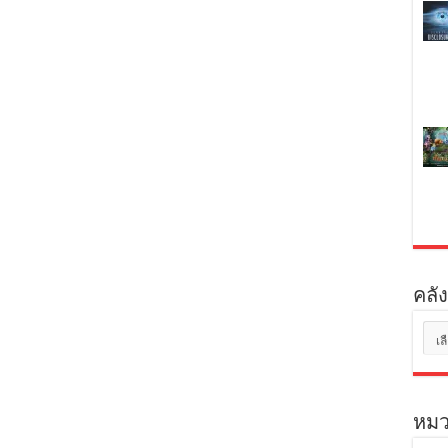
คลัง
คลัง
เก็บ
หมว