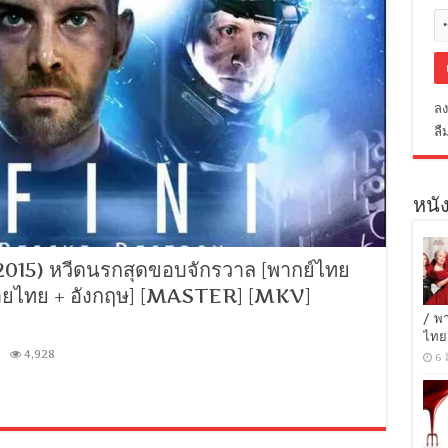
ลง
ลื
หนัง
015) หวีดนรกสุดขอบจักรวาล [พากย์ไทย
รยายไทย + อังกฤษ] [MASTER] [MKV]
/ พ
ไทย
4,928
6 