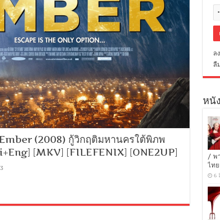
ลง
ลื
หนัง
mber (2008) กู้วิกฤติมหานครใต้พิภพ
hai+Eng] [MKV] [FILEFENIX] [ONE2UP]
/ พ
ไทย
93
6 