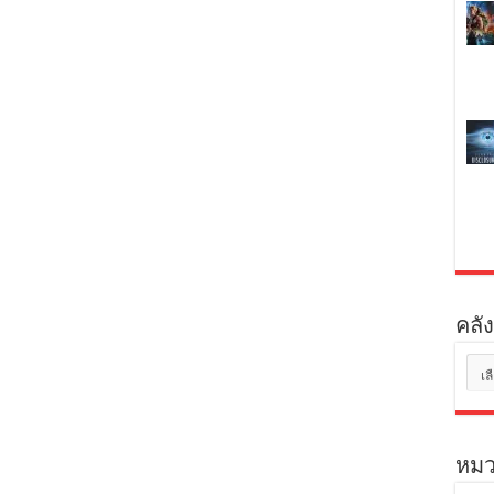
คลัง
คลัง
เก็บ
หมว