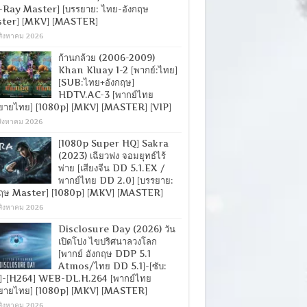
-Ray Master] [บรรยาย: ไทย-อังกฤษ
ter] [MKV] [MASTER]
สิงหาคม 2026
ก้านกล้วย (2006-2009)
Khan Kluay 1-2 [พากย์:ไทย]
[SUB:ไทย+อังกฤษ]
HDTV.AC-3 [พากย์ไทย
ยายไทย] [1080p] [MKV] [MASTER] [VIP]
สิงหาคม 2026
[1080p Super HQ] Sakra
(2023) เฉียวฟง จอมยุทธ์ไร้
พ่าย [เสียงจีน DD 5.1.EX /
พากย์ไทย DD 2.0] [บรรยาย:
กฤษ Master] [1080p] [MKV] [MASTER]
สิงหาคม 2026
Disclosure Day (2026) วัน
เปิดโปง ไขปริศนาลวงโลก
[พากย์ อังกฤษ DDP 5.1
Atmos/ไทย DD 5.1]-[ซับ:
]-[H264] WEB-DL.H.264 [พากย์ไทย
ยายไทย] [1080p] [MKV] [MASTER]
สิงหาคม 2026