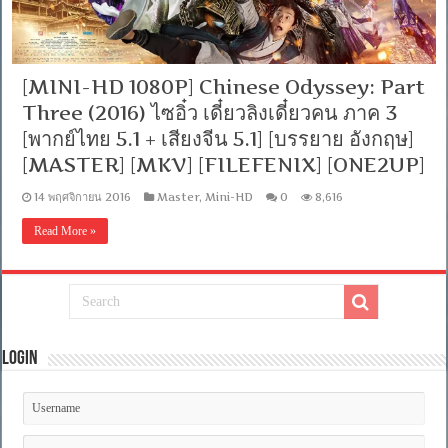
[MINI-HD 1080P] Chinese Odyssey: Part
Three (2016) ไซอิ๋ว เดี๋ยวลิงเดี๋ยวคน ภาค 3
[พากย์ไทย 5.1 + เสียงจีน 5.1] [บรรยาย อังกฤษ]
[MASTER] [MKV] [FILEFENIX] [ONE2UP]
14 พฤศจิกายน 2016
Master
,
Mini-HD
0
8,616
Read More »
Login