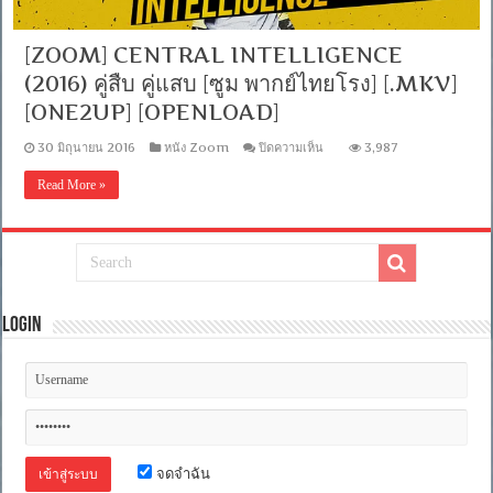
[ZOOM] CENTRAL INTELLIGENCE
(2016) คู่สืบ คู่แสบ [ซูม พากย์ไทยโรง] [.MKV]
[ONE2UP] [OPENLOAD]
บน
30 มิถุนายน 2016
หนัง Zoom
ปิดความเห็น
3,987
[ZOOM]
CENTRAL
Read More »
INTELLIGENCE
(2016)
คู่
สืบ
คู่
แสบ
[ซูม
Login
พากย์
ไทย
โรง]
[.MKV]
[ONE2UP]
[OPENLOAD]
จดจำฉัน