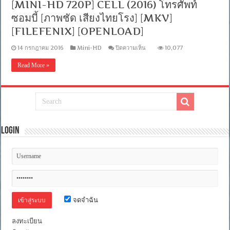
[MINI-HD 720P] CELL (2016) โทรศัพท์
ซอมบี้ [ภาพชัด เสียงไทยโรง] [MKV]
[FILEFENIX] [OPENLOAD]
บน
14 กรกฎาคม 2016
Mini-HD
ปิดความเห็น
10,077
[MINI-
HD
Read More »
720P]
CELL
(2016)
โทรศัพท์
ซอมบี้
[ภาพ
ชัด
Login
เสียง
ไทย
โรง]
[MKV]
[FILEFENIX]
[OPENLOAD]
จดจำฉัน
ลงทะเบียน