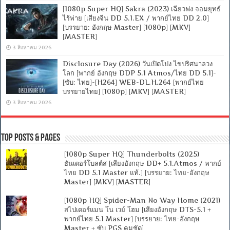
[1080p Super HQ] Sakra (2023) เฉียวฟง จอมยุทธ์
ไร้พ่าย [เสียงจีน DD 5.1.EX / พากย์ไทย DD 2.0]
[บรรยาย: อังกฤษ Master] [1080p] [MKV]
[MASTER]
3 สิงหาคม 2026
Disclosure Day (2026) วันเปิดโปง ไขปริศนาลวง
โลก [พากย์ อังกฤษ DDP 5.1 Atmos/ไทย DD 5.1]-
[ซับ: ไทย]-[H264] WEB-DL.H.264 [พากย์ไทย
บรรยายไทย] [1080p] [MKV] [MASTER]
3 สิงหาคม 2026
Top Posts & Pages
[1080p Super HQ] Thunderbolts (2025)
ธันเดอร์โบลต์ส [เสียงอังกฤษ DD+ 5.1.Atmos / พากย์
ไทย DD 5.1 Master แท้.] [บรรยาย: ไทย-อังกฤษ
Master] [MKV] [MASTER]
[1080p HQ] Spider-Man No Way Home (2021)
สไปเดอร์แมน โน เวย์ โฮม [เสียงอังกฤษ DTS-5.1 +
พากย์ไทย 5.1 Master] [บรรยาย: ไทย-อังกฤษ
Master + ซับ PGS คมชัด]