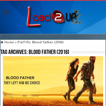
Home
>
ป้ายกำกับ:
Blood Father (2016)
Tag Archives:
Blood Father (2016)