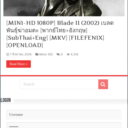
[MINI-HD 1080P] Blade II (2002) เบลด
พันธุ์ฆ่าอมตะ [พากย์ไทย+อังกฤษ]
[SubThai+Eng] [MKV] [FILEFENIX]
[OPENLOAD]
7 สิงหาคม 2016
Mini-HD
0
4,516
Read More »
Login