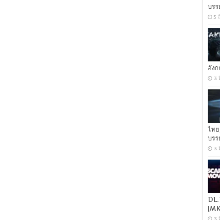
บรร
ล่า
ประธานาธิบดี
5 
[เสียง
และ
บรรยาย
ไทย
มาสเตอร์]
[MKV]
อัง
[OPENLOAD]
3 
[FILEFENIX]
ไทย
บรร
3 
DL.
[MK
3 