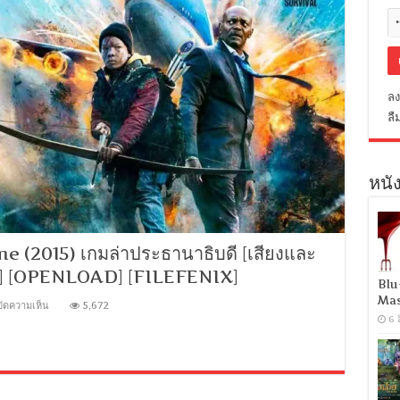
ลง
ลื
หนัง
(2015) เกมล่าประธานาธิบดี [เสียงและ
V] [OPENLOAD] [FILEFENIX]
Blu
Mas
บน
ปิดความเห็น
5,672
[MINI-
6 
HD
1080P]
Big
Game
(2015)
เกม