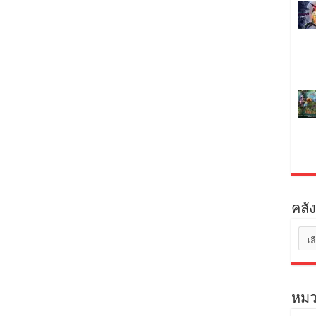
คลัง
คลัง
เก็บ
หมว