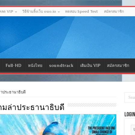
โหลด VIP
วิธีข้ามลิ้งเว็บ ouo.io
ทดสอบ Speed Test
สมัครสมาชิก
Full-HD
หนังไทย
soundtrack
เติมเงิน VIP
สมัครสมาชิก
าประธานาธิบดี
) เกมล่าประธานาธิบดี
Logi