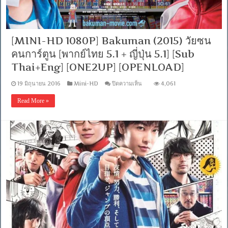
[MINI-HD 1080P] Bakuman (2015) วัยซน
คนการ์ตูน [พากย์ไทย 5.1 + ญี่ปุ่น 5.1] [Sub
Thai+Eng] [ONE2UP] [OPENLOAD]
บน
19 มิถุนายน 2016
Mini-HD
ปิดความเห็น
4,061
[MINI-
HD
Read More »
1080P]
Bakuman
(2015)
วัย
ซน
คน
การ์ตูน
[พากย์
ไทย
5.1
+
ญี่ปุ่น
5.1]
[Sub
Thai+Eng]
[ONE2UP]