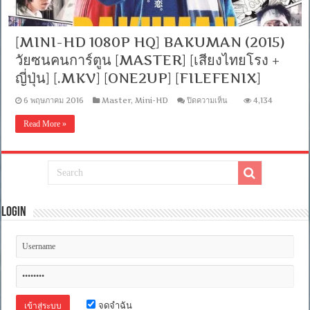
[OPENLOAD]
[MINI-HD 1080P HQ] BAKUMAN (2015)
วัยซนคนการ์ตูน [MASTER] [เสียงไทยโรง +
ญี่ปุ่น] [.MKV] [ONE2UP] [FILEFENIX]
บน
6 พฤษภาคม 2016
Master
,
Mini-HD
ปิดความเห็น
4,134
[MINI-
HD
Read More »
1080P
HQ]
BAKUMAN
(2015)
วัย
ซน
คน
การ์ตูน
Login
[MASTER]
[เสียง
ไทย
โรง
+
ญี่ปุ่น]
[.MKV]
[ONE2UP]
จดจำฉัน
[FILEFENIX]