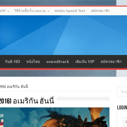
 VIP
วิธีข้ามลิ้งเว็บ ouo.io
ทดสอบ Speed Test
สมัครสมาชิก
Full-HD
หนังไทย
soundtrack
เติมเงิน VIP
สมัครสมาชิก
 อเมริกัน ฮันนี่
2016) อเมริกัน ฮันนี่
Logi