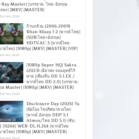
-Ray Master] [บรรยาย: ไทย-อังกฤษ
ter] [MKV] [MASTER]
สิงหาคม 2026
ก้านกล้วย (2006-2009)
Khan Kluay 1-2 [พากย์:ไทย]
[SUB:ไทย+อังกฤษ]
HDTV.AC-3 [พากย์ไทย
ยายไทย] [1080p] [MKV] [MASTER] [VIP]
สิงหาคม 2026
[1080p Super HQ] Sakra
(2023) เฉียวฟง จอมยุทธ์ไร้
พ่าย [เสียงจีน DD 5.1.EX /
พากย์ไทย DD 2.0] [บรรยาย:
กฤษ Master] [1080p] [MKV] [MASTER]
สิงหาคม 2026
Disclosure Day (2026) วัน
เปิดโปง ไขปริศนาลวงโลก
[พากย์ อังกฤษ DDP 5.1
Atmos/ไทย DD 5.1]-[ซับ:
]-[H264] WEB-DL.H.264 [พากย์ไทย
ยายไทย] [1080p] [MKV] [MASTER]
สิงหาคม 2026