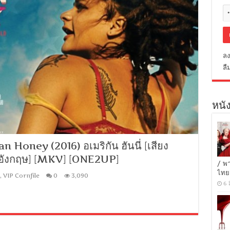
ลง
ลื
หนัง
oney (2016) อเมริกัน ฮันนี่ [เสียง
 อังกฤษ] [MKV] [ONE2UP]
/ พ
ไทย
,
VIP Cornfile
0
3,090
6 