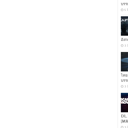
บรร
5 
อัง
3 
ไทย
บรร
3 
DL.
[MK
3 