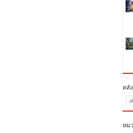
คลัง
คลัง
เก็บ
หมว