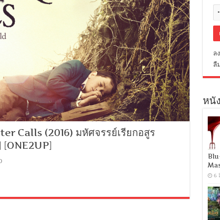
ลง
ลื
หนัง
 Calls (2016) มหัศจรรย์เรียกอสูร
V] [ONE2UP]
Blu
0
Mas
6 