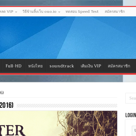
โหลด VIP
วิธีข้ามลิ้งเว็บ ouo.io
ทดสอบ Speed Test
สมัครสมาชิก
Full-HD
หนังไทย
soundtrack
เติมเงิน VIP
สมัครสมาชิก
6)
2016)
Logi