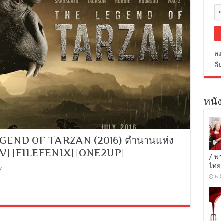
ลง
ลื
หนัง
GEND OF TARZAN (2016) ตำนานแห่ง
KV] [FILEFENIX] [ONE2UP]
/ พ
ไทย
7
6 