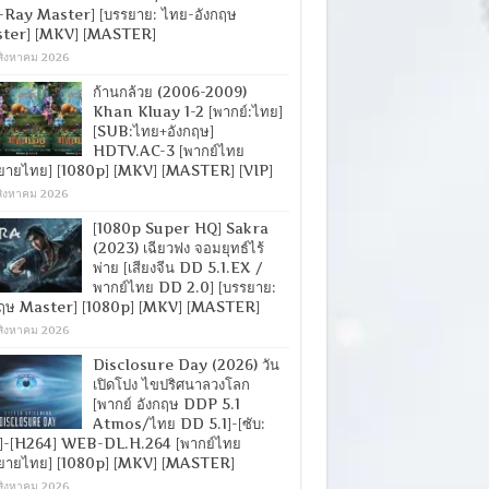
-Ray Master] [บรรยาย: ไทย-อังกฤษ
ter] [MKV] [MASTER]
สิงหาคม 2026
ก้านกล้วย (2006-2009)
Khan Kluay 1-2 [พากย์:ไทย]
[SUB:ไทย+อังกฤษ]
HDTV.AC-3 [พากย์ไทย
ยายไทย] [1080p] [MKV] [MASTER] [VIP]
สิงหาคม 2026
[1080p Super HQ] Sakra
(2023) เฉียวฟง จอมยุทธ์ไร้
พ่าย [เสียงจีน DD 5.1.EX /
พากย์ไทย DD 2.0] [บรรยาย:
กฤษ Master] [1080p] [MKV] [MASTER]
สิงหาคม 2026
Disclosure Day (2026) วัน
เปิดโปง ไขปริศนาลวงโลก
[พากย์ อังกฤษ DDP 5.1
Atmos/ไทย DD 5.1]-[ซับ:
]-[H264] WEB-DL.H.264 [พากย์ไทย
ยายไทย] [1080p] [MKV] [MASTER]
สิงหาคม 2026