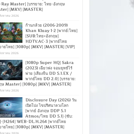
-Ray Master] [บรรยาย: ไทย-อังกฤษ
ter] [MKV] [MASTER]
สิงหาคม 2026
ก้านกล้วย (2006-2009)
Khan Kluay 1-2 [พากย์:ไทย]
[SUB:ไทย+อังกฤษ]
HDTV.AC-3 [พากย์ไทย
ยายไทย] [1080p] [MKV] [MASTER] [VIP]
สิงหาคม 2026
[1080p Super HQ] Sakra
(2023) เฉียวฟง จอมยุทธ์ไร้
พ่าย [เสียงจีน DD 5.1.EX /
พากย์ไทย DD 2.0] [บรรยาย:
กฤษ Master] [1080p] [MKV] [MASTER]
สิงหาคม 2026
Disclosure Day (2026) วัน
เปิดโปง ไขปริศนาลวงโลก
[พากย์ อังกฤษ DDP 5.1
Atmos/ไทย DD 5.1]-[ซับ:
]-[H264] WEB-DL.H.264 [พากย์ไทย
ยายไทย] [1080p] [MKV] [MASTER]
สิงหาคม 2026