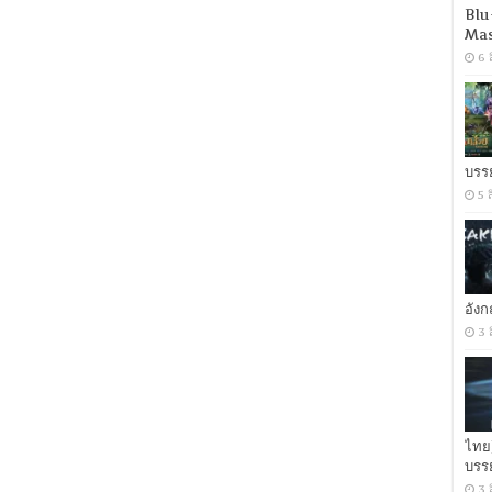
สงคราม
Blu
เทวดา
Mas
–
6 
2016
[พากย์
ไทย
โรง
AC3
2.0]
[No
บรร
Sub]
5 
[.MKV]
[ONE2UP]
อัง
3 
ไทย
บรร
3 