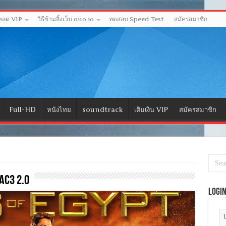
โหลด VIP
วิธีข้ามลิ้งเว็บ ouo.io
ทดสอบ Speed Test
สมัครสมาชิก
Full-HD
หนังไทย
soundtrack
เติมเงิน VIP
สมัครสมาชิก
C3 2.0
Logi