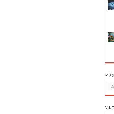
คลัง
คลัง
เก็บ
หมว