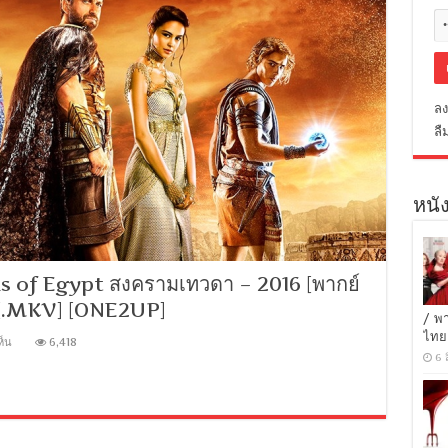
ลง
ลื
หนัง
of Egypt สงครามเทวดา – 2016 [พากย์
 [.MKV] [ONE2UP]
/ พ
ไทย
บน
ห็น
6,418
[MINI-
6 
HD
1080P
HQ]
Gods
of
Egypt