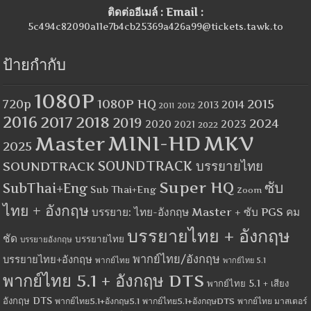
ติดต่ออีเมล์ : Email :
5c494c82090a11e7b4cb25369a426a99@tickets.tawk.to
ป้ายกำกับ
1080P
1080P HQ
2015
720p
2014
2013
2012
2011
2016
2017
2018
2019
2024
2020
2023
2021
2022
MINI-HD
MKV
Master
2025
SOUNDTRACK
SOUNDTRACK บรรยายไทย
Super HQ
ซับ
SubThai+Eng
Sub Thai+Eng
Zoom
ไทย + อังกฤษ
บรรยาย: ไทย-อังกฤษ Master + ซับ PGS คม
บรรยายไทย + อังกฤษ
ชัด
บรรยายไทย
บรรยายอังกฤษ
พากย์ไทย/อังกฤษ
บรรยายไทย+อังกฤษ
พากย์ไทย
พากย์ไทย 5.1
พากย์ไทย 5.1 + อังกฤษ DTS
พากย์ไทย 5.1 + เสียง
อังกฤษ DTS
พากย์ไทย5.1+อังกฤษ5.1
พากย์ไทย5.1+อังกฤษDTS
พากย์ไทย มาสเตอร์