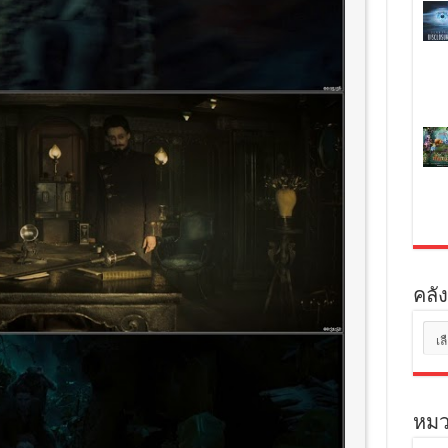
คลัง
คลัง
เก็บ
หมว