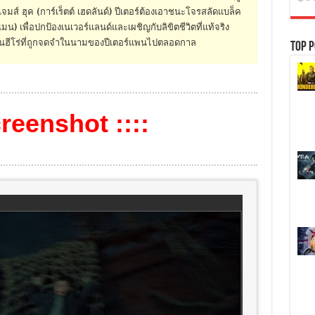
่อเจมส์ ฮุค (การ์เร็ตต์ เฮดลันด์) ปีเตอร์ต้องเอาชนะโจรสลัดแบล็ค
คแมน) เพื่อปกป้องเนเวอร์แลนด์และเผชิญกับลิขิตชีวิตที่แท้จริง
ป็นฮีโร่ที่ถูกจดจำในนามของปีเตอร์แพนไปตลอดกาล
Top P
creenshot ::::