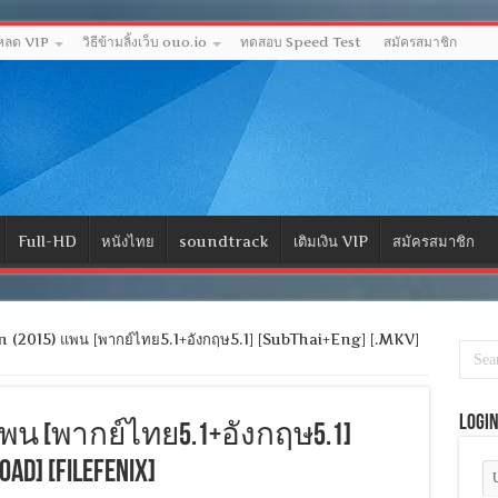
โหลด VIP
วิธีข้ามลิ้งเว็บ ouo.io
ทดสอบ Speed Test
สมัครสมาชิก
Full-HD
หนังไทย
soundtrack
เติมเงิน VIP
สมัครสมาชิก
(2015) แพน [พากย์ไทย5.1+อังกฤษ5.1] [SubThai+Eng] [.MKV]
Logi
5) แพน [พากย์ไทย5.1+อังกฤษ5.1]
OAD] [FILEFENIX]