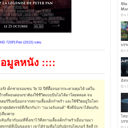
Blu
Mas
6 
-HD 720P] Pan (2015) แพน
บรร
5 
ข้อมูลหนัง ::::
อัง
3 
ลเลอร์) เด็กชายจอมซน วัย 12 ปีที่ดื้อจนยากจะควบคุมได้ แต่ใน
งว้างที่ลอนดอนเขาต้องใช้ชีวิตแบบบินไม่ได้มาโดยตลอด จน
ปีเตอร์รีบหนีออกจากสถานเลี้ยงเด็กกำพร้า และใช้ชีวิตอยู่ในโลก
ดอัศจรรย์ที่เรียกกันว่า “เนเวอร์แลนด์” ซึ่งที่นั่นเขาได้พบกับ
เสี่ยงตาย
ไทย
เกี่ยวกับแม่ที่ทิ้งเขาไว้ที่สถานเลี้ยงเด็กกำพร้าเมื่อนานมา
บรร
รรย์ที่เป็นของเขา เขาได้ร่วมทีมไปกับนักรบไทเกอร์ ลิลลี่ (รู
3 