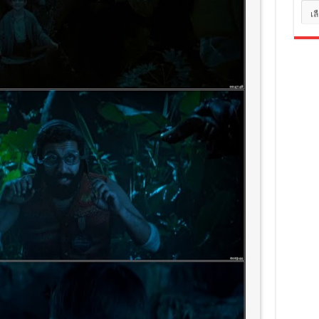
หมว
หมู่