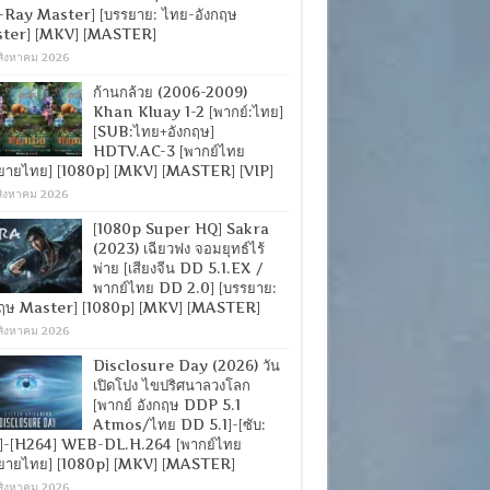
-Ray Master] [บรรยาย: ไทย-อังกฤษ
ter] [MKV] [MASTER]
สิงหาคม 2026
ก้านกล้วย (2006-2009)
Khan Kluay 1-2 [พากย์:ไทย]
[SUB:ไทย+อังกฤษ]
HDTV.AC-3 [พากย์ไทย
ยายไทย] [1080p] [MKV] [MASTER] [VIP]
สิงหาคม 2026
[1080p Super HQ] Sakra
(2023) เฉียวฟง จอมยุทธ์ไร้
พ่าย [เสียงจีน DD 5.1.EX /
พากย์ไทย DD 2.0] [บรรยาย:
กฤษ Master] [1080p] [MKV] [MASTER]
สิงหาคม 2026
Disclosure Day (2026) วัน
เปิดโปง ไขปริศนาลวงโลก
[พากย์ อังกฤษ DDP 5.1
Atmos/ไทย DD 5.1]-[ซับ:
]-[H264] WEB-DL.H.264 [พากย์ไทย
ยายไทย] [1080p] [MKV] [MASTER]
สิงหาคม 2026