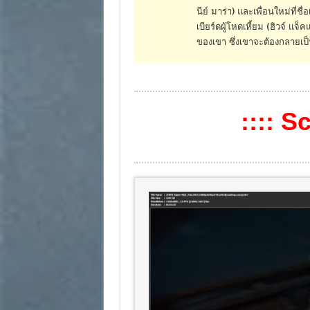
นีย์ มาร่า) และเพื่อนใหม่ที่ชื
เบียร์ดผู้โหดเหี้ยม (ฮิวจ์ แจ็
ของเขา ซึ่งเขาจะต้องกลายเ
:::: S