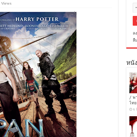
4 Views
ลง
ลื
หนัง
/ พ
ไทย
6 