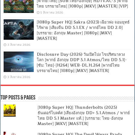
[พากย์:ไทย] [SUB:ไทย+อังกฤษ] HDTV.AC-3 [พากย์
ไทย บรรยายไทย] [1080p] [MKV] [MASTER] [VIP]
5 สิงหาคม 2026
[1080p Super HQ] Sakra (2023) เฉียวฟง จอมยุทธ์
ไร้พ่าย [เสียงจีน DD 5.1.EX / พากย์ไทย DD 2.0]
[บรรยาย: อังกฤษ Master] [1080p] [MKV]
[MASTER]
3 สิงหาคม 2026
Disclosure Day (2026) วันเปิดโปง ไขปริศนาลวง
โลก [พากย์ อังกฤษ DDP 5.1 Atmos/ไทย DD 5.1]-
[ซับ: ไทย]-[H264] WEB-DL.H.264 [พากย์ไทย
บรรยายไทย] [1080p] [MKV] [MASTER]
3 สิงหาคม 2026
Top Posts & Pages
[1080p Super HQ] Thunderbolts (2025)
ธันเดอร์โบลต์ส [เสียงอังกฤษ DD+ 5.1.Atmos / พากย์
ไทย DD 5.1 Master แท้.] [บรรยาย: ไทย-อังกฤษ
Master] [MKV] [MASTER]
[1080p Super HQ] The Devil Wears Prada