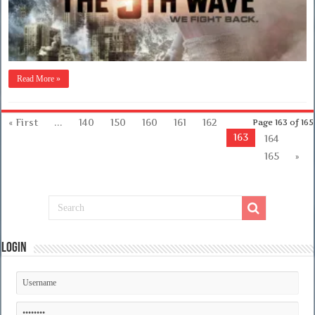
Read More »
« First
...
140
150
160
161
162
Page 163 of 165
163
164
165
»
Login