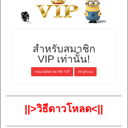
สำหรับสมาชิก
VIP เท่านั้น!
||>วิธีดาวโหลด<||