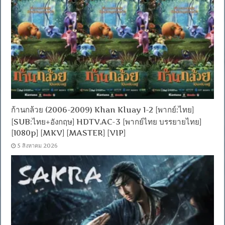
ก้านกล้วย (2006-2009) Khan Kluay 1-2 [พากย์:ไทย]
[SUB:ไทย+อังกฤษ] HDTV.AC-3 [พากย์ไทย บรรยายไทย]
[1080p] [MKV] [MASTER] [VIP]
5 สิงหาคม 2026