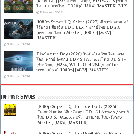
[พากย์:ไทย] [SUB:ไทย+อังกฤษ] HDTV.AC-3 [พากย์
ไทย บรรยายไทย] [1080p] [MKV] [MASTER] [VIP]
5 สิงหาคม 2026
[1080p Super HQ] Sakra (2023) เฉียวฟง จอมยุทธ์
ไร้พ่าย [เสียงจีน DD 5.1.EX / พากย์ไทย DD 2.0]
[บรรยาย: อังกฤษ Master] [1080p] [MKV]
[MASTER]
3 สิงหาคม 2026
Disclosure Day (2026) วันเปิดโปง ไขปริศนาลวง
โลก [พากย์ อังกฤษ DDP 5.1 Atmos/ไทย DD 5.1]-
[ซับ: ไทย]-[H264] WEB-DL.H.264 [พากย์ไทย
บรรยายไทย] [1080p] [MKV] [MASTER]
3 สิงหาคม 2026
Top Posts & Pages
[1080p Super HQ] Thunderbolts (2025)
ธันเดอร์โบลต์ส [เสียงอังกฤษ DD+ 5.1.Atmos / พากย์
ไทย DD 5.1 Master แท้.] [บรรยาย: ไทย-อังกฤษ
Master] [MKV] [MASTER]
[1080p Super HQ] The Devil Wears Prada