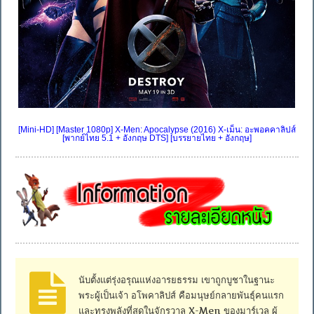
[Mini-HD] [Master 1080p] X-Men: Apocalypse (2016) X-เม็น: อะพอคคาลิปส์
[พากย์ไทย 5.1 + อังกฤษ DTS] [บรรยายไทย + อังกฤษ]
นับตั้งแต่รุ่งอรุณแห่งอารยธรรม เขาถูกบูชาในฐานะ
พระผู้เป็นเจ้า อโพคาลิปส์ คือมนุษย์กลายพันธุ์คนแรก
และทรงพลังที่สุดในจักรวาล X-Men ของมาร์เวล ผู้