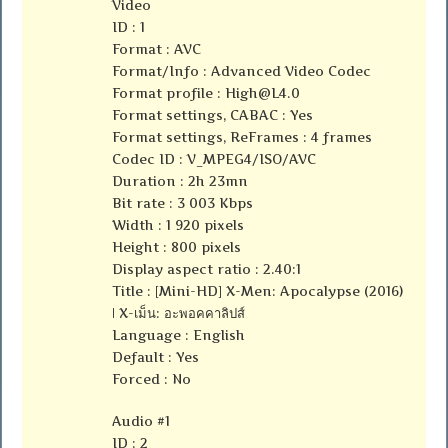
Video
ID : 1
Format : AVC
Format/Info : Advanced Video Codec
Format profile :
High@L4.0
Format settings, CABAC : Yes
Format settings, ReFrames : 4 frames
Codec ID : V_MPEG4/ISO/AVC
Duration : 2h 23mn
Bit rate : 3 003 Kbps
Width : 1 920 pixels
Height : 800 pixels
Display aspect ratio : 2.40:1
Title : [Mini-HD] X-Men: Apocalypse (2016)
| X-เม็น: อะพอคคาลิปส์
Language : English
Default : Yes
Forced : No
Audio #1
ID : 2