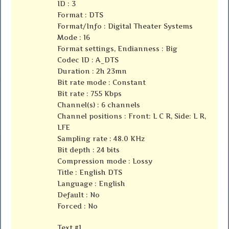
ID : 3
Format : DTS
Format/Info : Digital Theater Systems
Mode : 16
Format settings, Endianness : Big
Codec ID : A_DTS
Duration : 2h 23mn
Bit rate mode : Constant
Bit rate : 755 Kbps
Channel(s) : 6 channels
Channel positions : Front: L C R, Side: L R,
LFE
Sampling rate : 48.0 KHz
Bit depth : 24 bits
Compression mode : Lossy
Title : English DTS
Language : English
Default : No
Forced : No
Text #1