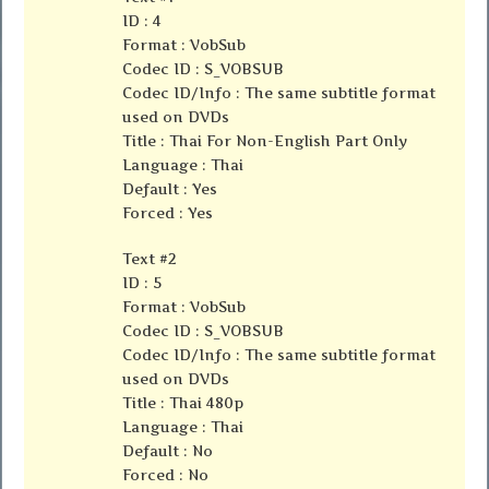
ID : 4
Format : VobSub
Codec ID : S_VOBSUB
Codec ID/Info : The same subtitle format
used on DVDs
Title : Thai For Non-English Part Only
Language : Thai
Default : Yes
Forced : Yes
Text #2
ID : 5
Format : VobSub
Codec ID : S_VOBSUB
Codec ID/Info : The same subtitle format
used on DVDs
Title : Thai 480p
Language : Thai
Default : No
Forced : No