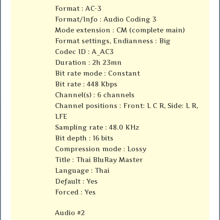
Format : AC-3
Format/Info : Audio Coding 3
Mode extension : CM (complete main)
Format settings, Endianness : Big
Codec ID : A_AC3
Duration : 2h 23mn
Bit rate mode : Constant
Bit rate : 448 Kbps
Channel(s) : 6 channels
Channel positions : Front: L C R, Side: L R,
LFE
Sampling rate : 48.0 KHz
Bit depth : 16 bits
Compression mode : Lossy
Title : Thai BluRay Master
Language : Thai
Default : Yes
Forced : Yes
Audio #2