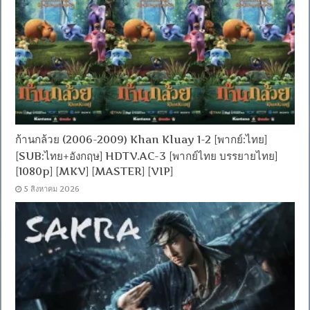
ก้านกล้วย (2006-2009) Khan Kluay 1-2 [พากย์:ไทย]
[SUB:ไทย+อังกฤษ] HDTV.AC-3 [พากย์ไทย บรรยายไทย]
[1080p] [MKV] [MASTER] [VIP]
5 สิงหาคม 2026