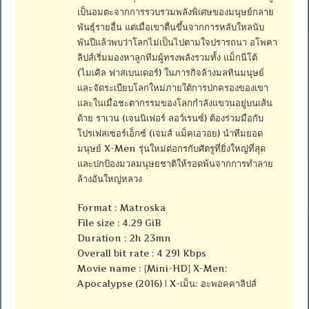
เป็นอมตะจากการรวบรวมพลังพิเศษของมนุษย์กลาย
พันธุ์รายอื่น แต่เมื่อเขาตื่นขึ้นจากการหลับใหลนับ
พันปีแล้วพบว่าโลกไม่เป็นไปตามใจปรารถนา อโพคา
ลิปส์เริ่มมองหาลูกทีมผู้ทรงพลังรวมทั้ง แม็กนีโต้
(ไมเคิล ฟาสเบนเดอร์) ในภารกิจล้างมลทินมนุษย์
และจัดระเบียบโลกใหม่ภายใต้การปกครองของเขา
และในเมื่อชะตากรรมของโลกกำลังแขวนอยู่บนเส้น
ด้าย ราเวน (เจนนิเฟอร์ ลอว์เรนซ์) ต้องร่วมมือกับ
โปรเฟสเซอร์เอ็กซ์ (เจมส์ แม็คเอวอย) นำทีมยอด
มนุษย์ X-Men รุ่นใหม่ต่อกรกับศัตรูที่ยิ่งใหญ่ที่สุด
และปกป้องมวลมนุษยชาติให้รอดพ้นจากการทำลาย
ล้างอันใหญ่หลวง
Format : Matroska
File size : 4.29 GiB
Duration : 2h 23mn
Overall bit rate : 4 291 Kbps
Movie name : [Mini-HD] X-Men:
Apocalypse (2016) | X-เม็น: อะพอคคาลิปส์