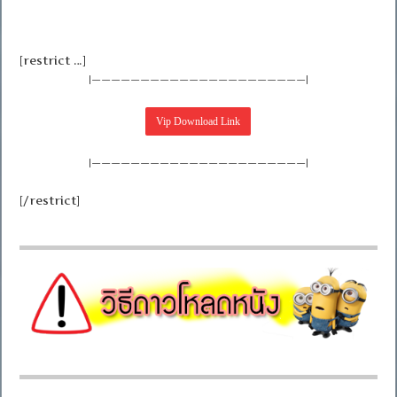
[restrict …]
|——————————————————————|
|——————————————————————|
[/restrict]