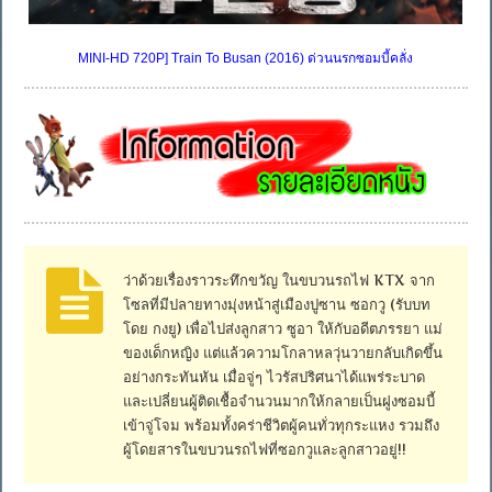
MINI-HD 720P] Train To Busan (2016) ด่วนนรกซอมบี้คลั่ง
ว่าด้วยเรื่องราวระทึกขวัญ ในขบวนรถไฟ KTX จาก
โซลที่มีปลายทางมุ่งหน้าสู่เมืองปูซาน ซอกวู (รับบท
โดย กงยู) เพื่อไปส่งลูกสาว ซูอา ให้กับอดีตภรรยา แม่
ของเด็กหญิง แต่แล้วความโกลาหลวุ่นวายกลับเกิดขึ้น
อย่างกระทันหัน เมื่อจู่ๆ ไวรัสปริศนาได้แพร่ระบาด
และเปลี่ยนผู้ติดเชื้อจำนวนมากให้กลายเป็นฝูงซอมบี้
เข้าจู่โจม พร้อมทั้งคร่าชีวิตผู้คนทั่วทุกระแหง รวมถึง
ผู้โดยสารในขบวนรถไฟที่ซอกวูและลูกสาวอยู่!!