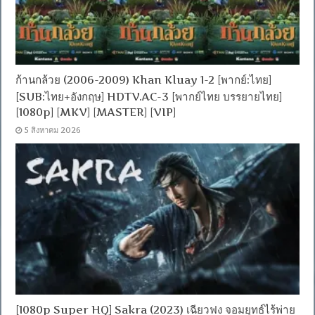
ก้านกล้วย (2006-2009) Khan Kluay 1-2 [พากย์:ไทย]
[SUB:ไทย+อังกฤษ] HDTV.AC-3 [พากย์ไทย บรรยายไทย]
[1080p] [MKV] [MASTER] [VIP]
5 สิงหาคม 2026
[1080p Super HQ] Sakra (2023) เฉียวฟง จอมยุทธ์ไร้พ่าย