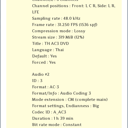
Channel positions : Front: L C R, Side: L R,
LFE
Sampling rate : 48.0 kHz
Frame rate : 31.250 FPS (1536 spf)
Compression mode : Lossy
Stream size : 319 MiB (12%)
Title : TH AC3 DVD
Language : Thai
Default : Yes
Forced : Yes
Audio #2
ID : 3
Format : AC-3
Format/Info : Audio Coding 3
Mode extension : CM (complete main)
Format settings, Endianness : Big
Codec ID : A_AC3
Duration : 1 h 39 min
Bit rate mode : Constant