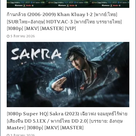
ก้านกล้วย (2006-2009) Khan Kluay 1-2 [พากย์:ไทย]
[SUB:ไทย+อังกฤษ] HDTV.AC-3 [พากย์ไทย บรรยายไทย]
[1080p] [MKV] [MASTER] [VIP]
5 สิงหาคม 2026
[1080p Super HQ] Sakra (2023) เฉียวฟง จอมยุทธ์ไร้พ่าย
[เสียงจีน DD 5.1.EX / พากย์ไทย DD 2.0] [บรรยาย: อังกฤษ
Master] [1080p] [MKV] [MASTER]
3 สิงหาคม 2026