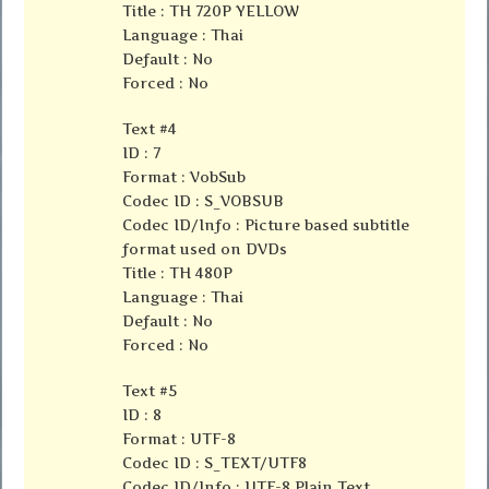
Title : TH 720P YELLOW
Language : Thai
Default : No
Forced : No
Text #4
ID : 7
Format : VobSub
Codec ID : S_VOBSUB
Codec ID/Info : Picture based subtitle
format used on DVDs
Title : TH 480P
Language : Thai
Default : No
Forced : No
Text #5
ID : 8
Format : UTF-8
Codec ID : S_TEXT/UTF8
Codec ID/Info : UTF-8 Plain Text