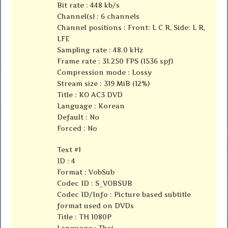
Bit rate : 448 kb/s
Channel(s) : 6 channels
Channel positions : Front: L C R, Side: L R,
LFE
Sampling rate : 48.0 kHz
Frame rate : 31.250 FPS (1536 spf)
Compression mode : Lossy
Stream size : 319 MiB (12%)
Title : KO AC3 DVD
Language : Korean
Default : No
Forced : No
Text #1
ID : 4
Format : VobSub
Codec ID : S_VOBSUB
Codec ID/Info : Picture based subtitle
format used on DVDs
Title : TH 1080P
Language : Thai