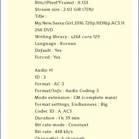
Bits/(Pixel*Frame) : 0.133
Stream size : 2.02 GiB (75%)
Title :
My.New.Sassy.Girl.2016.720p.HDRip.AC3.H
264.DVD
Writing library : x264 core 129
Language : Korean
Default : Yes
Forced : Yes
Audio #1
ID : 2
Format : AC-3
Format/Info : Audio Coding 3
Mode extension : CM (complete main)
Format settings, Endianness : Big
Codec ID : A_AC3
Duration : 1 h 39 min
Bit rate mode : Constant
Bit rate : 448 kb/s
Channel(s) : 6 channels