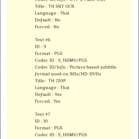
Title : TH SRT OCR
Language : Thai
Default : No
Forced : No
Text #6
ID : 9
Format : PGS
Codec ID : S_HDMV/PGS
Codec ID/Info : Picture based subtitle
format used on BDs/HD-DVDs
Title : TH 720P
Language : Thai
Default : Yes
Forced : Yes
Text #7
ID : 10
Format : PGS
Codec ID : S_HDMV/PGS