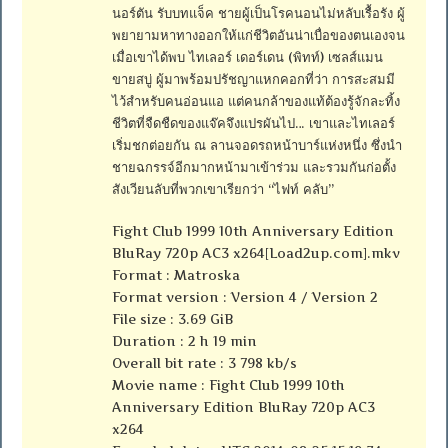
นอร์ตัน รับบทแจ็ค ชายผู้เป็นโรคนอนไม่หลับเรื้อรัง ผู้
พยายามหาทางออกให้แก่ชีวิตอันน่าเบื่อของตนเองจน
เมื่อเขาได้พบ ไทเลอร์ เดอร์เดน (พิทท์) เซลส์แมน
ขายสบู่ ผู้มาพร้อมปรัชญาแหกคอกที่ว่า การสะสมมี
ไว้สำหรับคนอ่อนแอ แต่คนกล้าของแท้ต้องรู้จักละทิ้ง
ชีวิตที่จืดชืดของแจ๊คจึงแปรผันไป… เขาและไทเลอร์
เริ่มชกต่อยกัน ณ ลานจอดรถหน้าบาร์แห่งหนึ่ง ซึ่งนำ
ชายฉกรรจ์อีกมากหน้ามาเข้าร่วม และรวมกันก่อตั้ง
สังเวียนลับที่พวกเขาเรียกว่า “ไฟท์ คลับ”
Fight Club 1999 10th Anniversary Edition
BluRay 720p AC3 x264[Load2up.com].mkv
Format : Matroska
Format version : Version 4 / Version 2
File size : 3.69 GiB
Duration : 2 h 19 min
Overall bit rate : 3 798 kb/s
Movie name : Fight Club 1999 10th
Anniversary Edition BluRay 720p AC3
x264