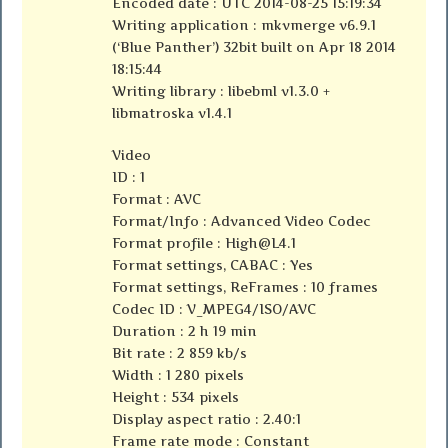
Encoded date : UTC 2014-08-25 15:19:34
Writing application : mkvmerge v6.9.1
(‘Blue Panther’) 32bit built on Apr 18 2014
18:15:44
Writing library : libebml v1.3.0 +
libmatroska v1.4.1
Video
ID : 1
Format : AVC
Format/Info : Advanced Video Codec
Format profile :
High@L4.1
Format settings, CABAC : Yes
Format settings, ReFrames : 10 frames
Codec ID : V_MPEG4/ISO/AVC
Duration : 2 h 19 min
Bit rate : 2 859 kb/s
Width : 1 280 pixels
Height : 534 pixels
Display aspect ratio : 2.40:1
Frame rate mode : Constant