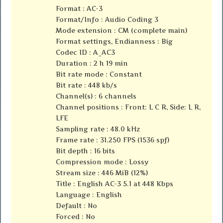
Format : AC-3
Format/Info : Audio Coding 3
Mode extension : CM (complete main)
Format settings, Endianness : Big
Codec ID : A_AC3
Duration : 2 h 19 min
Bit rate mode : Constant
Bit rate : 448 kb/s
Channel(s) : 6 channels
Channel positions : Front: L C R, Side: L R,
LFE
Sampling rate : 48.0 kHz
Frame rate : 31.250 FPS (1536 spf)
Bit depth : 16 bits
Compression mode : Lossy
Stream size : 446 MiB (12%)
Title : English AC-3 5.1 at 448 Kbps
Language : English
Default : No
Forced : No