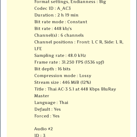
Format settings, Endianness : Big
Codec ID : A_AC3
Duration : 2 h 19 min
Bit rate mode : Constant
Bit rate : 448 kb/s
Channel(s) : 6 channels
Channel positions : Front: L C R, Side: L R,
LFE
Sampling rate : 48.0 kHz
Frame rate : 31.250 FPS (1536 spf)
Bit depth : 16 bits
Compression mode : Lossy
Stream size : 446 MiB (12%)
Title : Thai AC-3 5.1 at 448 Kbps BluRay
Master
Language : Thai
Default : Yes
Forced : Yes
Audio #2
ID : 3