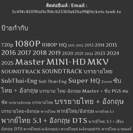
ติดต่ออีเมล์ : Email :
5c494c82090a11e7b4cb25369a426a99@tickets.tawk.to
ป้ายกำกับ
1080P
1080P HQ
2015
720p
2014
2013
2012
2011
2016
2017
2018
2019
2024
2020
2023
2021
2022
MINI-HD
MKV
Master
2025
SOUNDTRACK
SOUNDTRACK บรรยายไทย
Super HQ
ซับ
SubThai+Eng
Sub Thai+Eng
Zoom
ไทย + อังกฤษ
บรรยาย: ไทย-อังกฤษ Master + ซับ PGS คม
บรรยายไทย + อังกฤษ
ชัด
บรรยายไทย
บรรยายอังกฤษ
พากย์ไทย/อังกฤษ
บรรยายไทย+อังกฤษ
พากย์ไทย
พากย์ไทย 5.1
พากย์ไทย 5.1 + อังกฤษ DTS
พากย์ไทย 5.1 + เสียง
อังกฤษ DTS
พากย์ไทย5.1+อังกฤษ5.1
พากย์ไทย5.1+อังกฤษDTS
พากย์ไทย มาสเตอร์