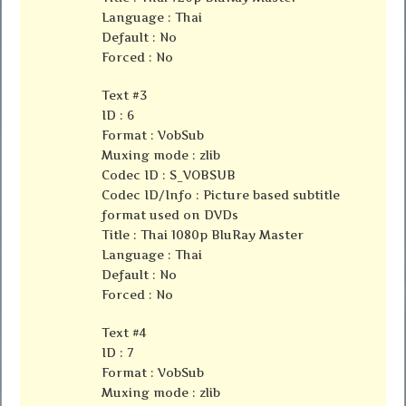
Language : Thai
Default : No
Forced : No
Text #3
ID : 6
Format : VobSub
Muxing mode : zlib
Codec ID : S_VOBSUB
Codec ID/Info : Picture based subtitle
format used on DVDs
Title : Thai 1080p BluRay Master
Language : Thai
Default : No
Forced : No
Text #4
ID : 7
Format : VobSub
Muxing mode : zlib