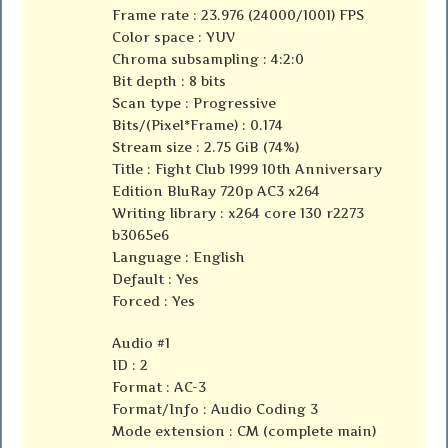
Frame rate : 23.976 (24000/1001) FPS
Color space : YUV
Chroma subsampling : 4:2:0
Bit depth : 8 bits
Scan type : Progressive
Bits/(Pixel*Frame) : 0.174
Stream size : 2.75 GiB (74%)
Title : Fight Club 1999 10th Anniversary
Edition BluRay 720p AC3 x264
Writing library : x264 core 130 r2273
b3065e6
Language : English
Default : Yes
Forced : Yes
Audio #1
ID : 2
Format : AC-3
Format/Info : Audio Coding 3
Mode extension : CM (complete main)