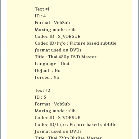
Text #1
ID : 4
Format : VobSub
Muxing mode : zlib
Codec ID : S_VOBSUB
Codec ID/Info : Picture based subtitle
format used on DVDs
Title : Thai 480p DVD Master
Language : Thai
Default : No
Forced : No
Text #2
ID : 5
Format : VobSub
Muxing mode : zlib
Codec ID : S_VOBSUB
Codec ID/Info : Picture based subtitle
format used on DVDs
Title : Thai 720p BluRay Master