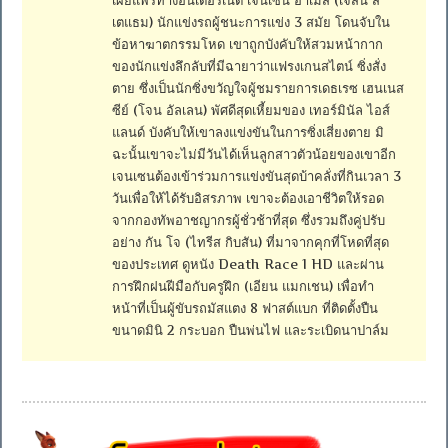
เผยแพร่ทางอินเตอร์เน็ต เจนเซน อาเมส (เจสัน ส
เตแธม) นักแข่งรถผู้ชนะการแข่ง 3 สมัย โดนจับใน
ข้อหาฆาตกรรมโหด เขาถูกบังคับให้สวมหน้ากาก
ของนักแข่งลึกลับที่มีฉายาว่าแฟรงเกนสไตน์ ซิ่งสั่ง
ตาย ซึ่งเป็นนักซิ่งขวัญใจผู้ชมรายการเดธเรซ เฮนเนส
ซีย์ (โจน อัลเลน) พัศดีสุดเหี้ยมของ เทอร์มินัล ไอส์
แลนด์ บังคับให้เขาลงแข่งขันในการซิ่งเสี่ยงตาย มิ
ฉะนั้นเขาจะไม่มีวันได้เห็นลูกสาวตัวน้อยของเขาอีก
เจนเซนต้องเข้าร่วมการแข่งขันสุดบ้าคลั่งที่กินเวลา 3
วันเพื่อให้ได้รับอิสรภาพ เขาจะต้องเอาชีวิตให้รอด
จากกองทัพอาชญากรผู้ชั่วช้าที่สุด ซึ่งรวมถึงคู่ปรับ
อย่าง กัน โจ (ไทรีส กิบสัน) ที่มาจากคุกที่โหดที่สุด
ของประเทศ ดูหนัง Death Race 1 HD และผ่าน
การฝึกฝนฝีมือกับครูฝึก (เอียน แมกเชน) เพื่อทำ
หน้าที่เป็นผู้ขับรถมัสแตง 8 ฟาสต์แบก ที่ติดตั้งปืน
ขนาดมินิ 2 กระบอก ปืนพ่นไฟ และระเบิดนาปาล์ม