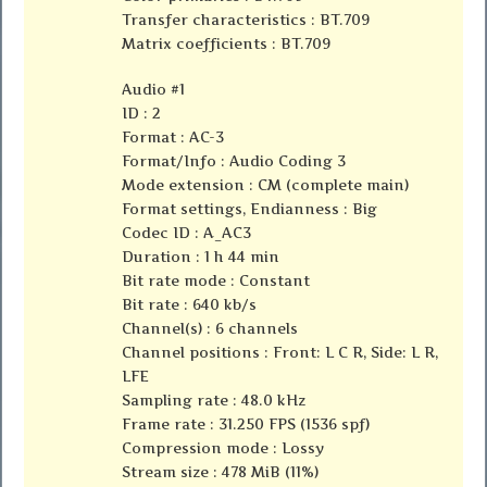
Transfer characteristics : BT.709
Matrix coefficients : BT.709
Audio #1
ID : 2
Format : AC-3
Format/Info : Audio Coding 3
Mode extension : CM (complete main)
Format settings, Endianness : Big
Codec ID : A_AC3
Duration : 1 h 44 min
Bit rate mode : Constant
Bit rate : 640 kb/s
Channel(s) : 6 channels
Channel positions : Front: L C R, Side: L R,
LFE
Sampling rate : 48.0 kHz
Frame rate : 31.250 FPS (1536 spf)
Compression mode : Lossy
Stream size : 478 MiB (11%)