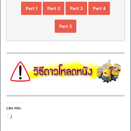
Part 1
Part 2
Part 3
Part 4
Part 5
Like this:
Loading…