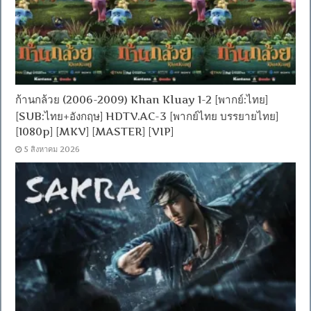
ก้านกล้วย (2006-2009) Khan Kluay 1-2 [พากย์:ไทย]
[SUB:ไทย+อังกฤษ] HDTV.AC-3 [พากย์ไทย บรรยายไทย]
[1080p] [MKV] [MASTER] [VIP]
5 สิงหาคม 2026