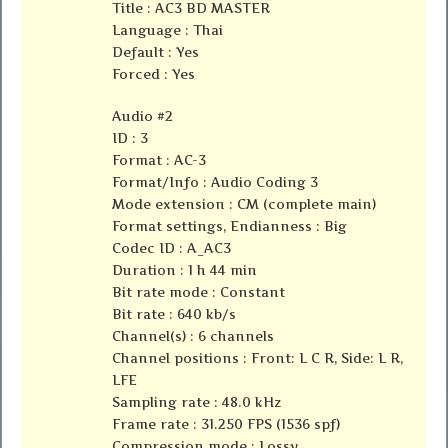
Title : AC3 BD MASTER
Language : Thai
Default : Yes
Forced : Yes
Audio #2
ID : 3
Format : AC-3
Format/Info : Audio Coding 3
Mode extension : CM (complete main)
Format settings, Endianness : Big
Codec ID : A_AC3
Duration : 1 h 44 min
Bit rate mode : Constant
Bit rate : 640 kb/s
Channel(s) : 6 channels
Channel positions : Front: L C R, Side: L R,
LFE
Sampling rate : 48.0 kHz
Frame rate : 31.250 FPS (1536 spf)
Compression mode : Lossy