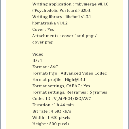
Writing application : mkvmerge v8.1.0
(‘Psychedelic Postcard’) 32bit
Writing library : libebml v1.3.1 +
libmatroska v1.4.2
Cover : Yes
Attachments : cover_land.png /
cover.png
Video
ID : 1
Format : AVC
Format/Info : Advanced Video Codec
Format profile :
High@L4.1
Format settings, CABAC : Yes
Format settings, ReFrames : 5 frames
Codec ID : V_MPEG4/ISO/AVC
Duration : 1 h 44 min
Bit rate : 4 683 kb/s
Width : 1 920 pixels
Height : 800 pixels