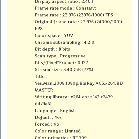
Display aspect ratio : 2.40:1
Frame rate mode : Constant
Frame rate : 23.976 (23976/1000) FPS
Original frame rate : 23.976 (24000/1001)
FPS
Color space : YUV
Chroma subsampling : 4:2:0
Bit depth : 8 bits
Scan type : Progressive
Bits/(Pixel*Frame) : 0.127
Stream size : 3.40 GiB (77%)
Title :
Yes.Man.2008.1080p.BluRay.AC3.x264.BD
MASTER
Writing library : x264 core 142 r2479
dd79a61
Language : English
Default : Yes
Forced : No
Color range : Limited
Color primaries : BT.709