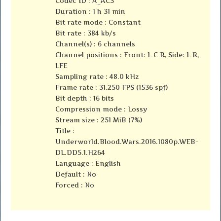
Codec ID : A_AC3
Duration : 1 h 31 min
Bit rate mode : Constant
Bit rate : 384 kb/s
Channel(s) : 6 channels
Channel positions : Front: L C R, Side: L R,
LFE
Sampling rate : 48.0 kHz
Frame rate : 31.250 FPS (1536 spf)
Bit depth : 16 bits
Compression mode : Lossy
Stream size : 251 MiB (7%)
Title :
Underworld.Blood.Wars.2016.1080p.WEB-
DL.DD5.1.H264
Language : English
Default : No
Forced : No