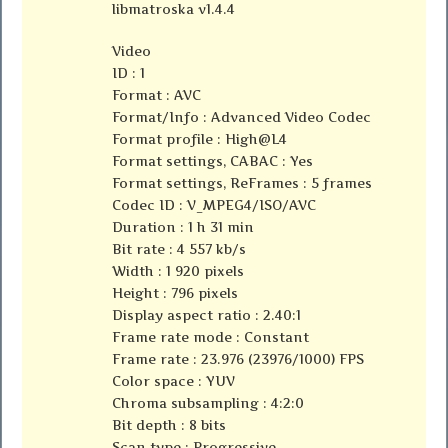
libmatroska v1.4.4
Video
ID : 1
Format : AVC
Format/Info : Advanced Video Codec
Format profile : High@L4
Format settings, CABAC : Yes
Format settings, ReFrames : 5 frames
Codec ID : V_MPEG4/ISO/AVC
Duration : 1 h 31 min
Bit rate : 4 557 kb/s
Width : 1 920 pixels
Height : 796 pixels
Display aspect ratio : 2.40:1
Frame rate mode : Constant
Frame rate : 23.976 (23976/1000) FPS
Color space : YUV
Chroma subsampling : 4:2:0
Bit depth : 8 bits
Scan type : Progressive