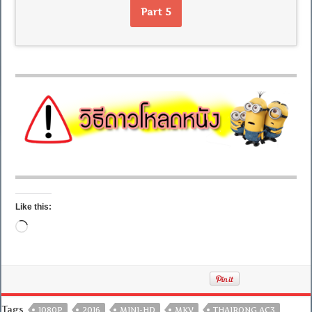
Part 5
Like this:
Loading…
Tags
1080P
2016
MINI-HD
MKV
THAIRONG AC3