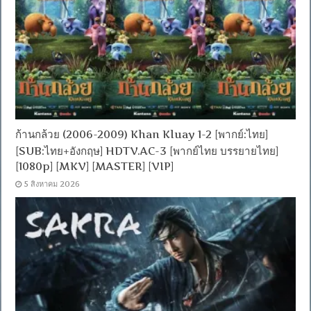
ก้านกล้วย (2006-2009) Khan Kluay 1-2 [พากย์:ไทย]
[SUB:ไทย+อังกฤษ] HDTV.AC-3 [พากย์ไทย บรรยายไทย]
[1080p] [MKV] [MASTER] [VIP]
5 สิงหาคม 2026