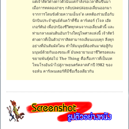
แต่เจ้าสัตว์ต่างดาวตัวนั้นแค่กำลังรอเวลาตื่นขึ้นมา
เมื่อการทดลองง่ายๆ กลับปลดปล่อยเอเลี่ยนออกมา
จากการโดนขังด้วยความเย็นจ ัด เคทต้องร่วมมือกับ
นักบินประจำศูนย์ค้นคว้าที่ชื่อ คาร์เตอร์ (โจล เอ๊ด
เกอร์ตัน) เพื่อปกป้องชีวิตทุกคนจากเอเลี่ยนตัวนี้ และ
ท่ามกลางแผ่นดินอันกว้างใหญ่ไพศาลแห่งนี้ เจ้าสัตว์
ต่างดาวที่เป็นตัวปาราสิตสามารถเลียนแบบทุก สิ่งทุก
อย่างที่มันสัมผัสโดน ทำให้มนุษย์ต้องหันมาต่อสู้กับ
มนุษย์ด้วยกันเองขณะที ่มันพยายามเอาชีวิตรอดและ
ขยายพันธุ์ต่อไป The Thing คือเรื่องราวที่เป็นบท
โหมโรงอันนำไปสู่ภาพยนตร์คลาสส ิกปี 1982 ของ
จอห์น คาร์เพนเตอร์ที่มีชื่อเรื่องเดียวกัน