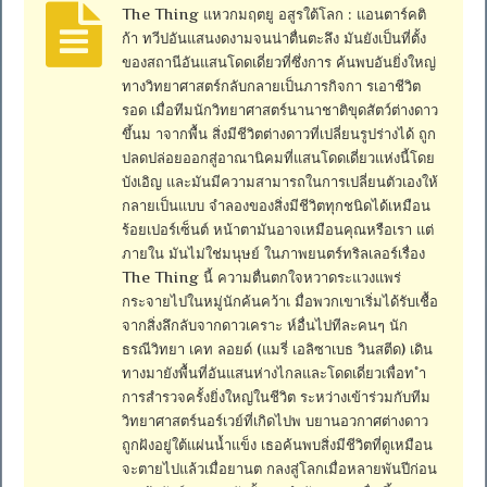
The Thing แหวกมฤตยู อสูรใต้โลก : แอนตาร์คติ
ก้า ทวีปอันแสนงดงามจนน่าตื่นตะลึง มันยังเป็นที่ตั้ง
ของสถานีอันแสนโดดเดี่ยวที่ซึ่งการ ค้นพบอันยิ่งใหญ่
ทางวิทยาศาสตร์กลับกลายเป็นภารกิจกา รเอาชีวิต
รอด เมื่อทีมนักวิทยาศาสตร์นานาชาติขุดสัตว์ต่างดาว
ขึ้นม าจากพื้น สิ่งมีชีวิตต่างดาวที่เปลี่ยนรูปร่างได้ ถูก
ปลดปล่อยออกสู่อาณานิคมที่แสนโดดเดี่ยวแห่งนี้โดย
บังเอิญ และมันมีความสามารถในการเปลี่ยนตัวเองให้
กลายเป็นแบบ จำลองของสิ่งมีชีวิตทุกชนิดได้เหมือน
ร้อยเปอร์เซ็นต์ หน้าตามันอาจเหมือนคุณหรือเรา แต่
ภายใน มันไม่ใช่มนุษย์ ในภาพยนตร์ทริลเลอร์เรื่อง
The Thing นี้ ความตื่นตกใจหวาดระแวงแพร่
กระจายไปในหมู่นักค้นคว้าเ มื่อพวกเขาเริ่มได้รับเชื้อ
จากสิ่งลึกลับจากดาวเคราะ ห์อื่นไปทีละคนๆ นัก
ธรณีวิทยา เคท ลอยด์ (แมรี่ เอลิซาเบธ วินสตีด) เดิน
ทางมายังพื้นที่อันแสนห่างไกลและโดดเดี่ยวเพื่อท ำ
การสำรวจครั้งยิ่งใหญ่ในชีวิต ระหว่างเข้าร่วมกับทีม
วิทยาศาสตร์นอร์เวย์ที่เกิดไปพ บยานอวกาศต่างดาว
ถูกฝังอยู่ใต้แผ่นน้ำแข็ง เธอค้นพบสิ่งมีชีวิตที่ดูเหมือน
จะตายไปแล้วเมื่อยานต กลงสู่โลกเมื่อหลายพันปีก่อน