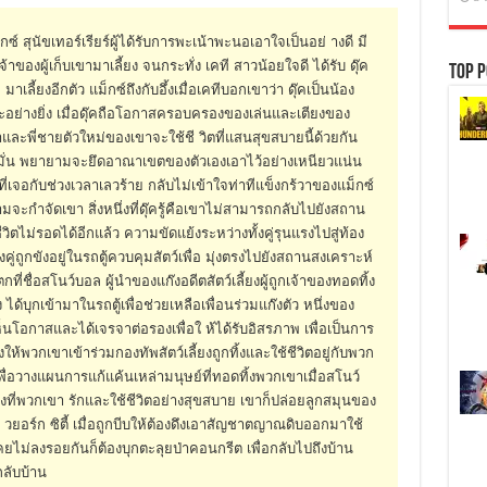
สุนัขเทอร์เรียร์ผู้ได้รับการพะเน้าพะนอเอาใจเป็นอย่ างดี มี
าของผู้เก็บเขามาเลี้ยง จนกระทั่ง เคที สาวน้อยใจดี ได้รับ ดุ๊ค
Top P
มาเลี้ยงอีกตัว แม็กซ์ถึงกับอึ้งเมื่อเคทีบอกเขาว่า ดุ๊คเป็นน้อง
ย่างยิ่ง เมื่อดุ๊คถือโอกาสครอบครองของเล่นและเตียงของ
และพี่ชายตัวใหม่ของเขาจะใช้ชี วิตที่แสนสุขสบายนี้ด้วยกัน
่อมั่น พยายามจะยึดอาณาเขตของตัวเองเอาไว้อย่างเหนียวแน่น
รักที่เจอกับช่วงเวลาเลวร้าย กลับไม่เข้าใจท่าทีแข็งกร้วาของแม็กซ์
ามจะกำจัดเขา สิ่งหนึ่งที่ดุ๊ครู้คือเขาไม่สามารถกลับไปยังสถาน
วิตไม่รอดได้อีกแล้ว ความขัดแย้งระหว่างทั้งคู่รุนแรงไปสู่ท้อง
งคู่ถูกขังอยู่ในรถตู้ควบคุมสัตว์เพื่อ มุ่งตรงไปยังสถานสงเคราะห์
ตกที่ชื่อสโนว์บอล ผู้นำของแก๊งอดีตสัตว์เลี้ยงผู้ถูกเจ้าของทอดทิ้ง
ทิ้ง ได้บุกเข้ามาในรถตู้เพื่อช่วยเหลือเพื่อนร่วมแก๊งตัว หนึ่งของ
็นโอกาสและได้เจรจาต่อรองเพื่อใ ห้ได้รับอิสรภาพ เพื่อเป็นการ
ห้พวกเขาเข้าร่วมกองทัพสัตว์เลี้ยงถูกทิ้งและใช้ชีวิตอยู่กับพวก
พื่อวางแผนการแก้แค้นเหล่ามนุษย์ที่ทอดทิ้งพวกเขาเมื่อสโนว์
ของที่พวกเขา รักและใช้ชีวิตอย่างสุขสบาย เขาก็ปล่อยลูกสมุนของ
ิ วยอร์ก ซิตี้ เมื่อถูกบีบให้ต้องดึงเอาสัญชาตญาณดิบออกมาใช้
่เคยไม่ลงรอยกันก็ต้องบุกตะลุยป่าคอนกรีต เพื่อกลับไปถึงบ้าน
ลับบ้าน