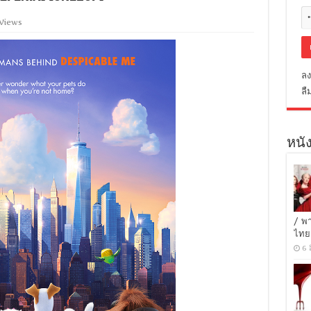
 Views
ลง
ลื
หนัง
/ พ
ไทย
6 