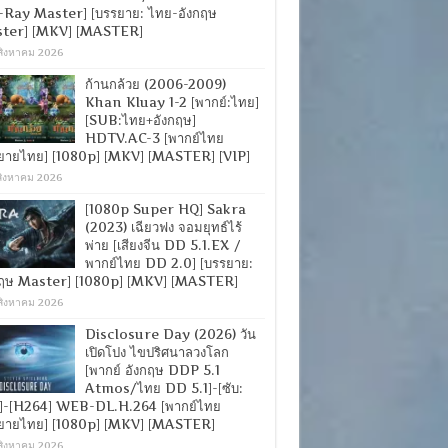
-Ray Master] [บรรยาย: ไทย-อังกฤษ
ter] [MKV] [MASTER]
สิงหาคม 2026
ก้านกล้วย (2006-2009)
Khan Kluay 1-2 [พากย์:ไทย]
[SUB:ไทย+อังกฤษ]
HDTV.AC-3 [พากย์ไทย
ยายไทย] [1080p] [MKV] [MASTER] [VIP]
สิงหาคม 2026
[1080p Super HQ] Sakra
(2023) เฉียวฟง จอมยุทธ์ไร้
พ่าย [เสียงจีน DD 5.1.EX /
พากย์ไทย DD 2.0] [บรรยาย:
กฤษ Master] [1080p] [MKV] [MASTER]
สิงหาคม 2026
Disclosure Day (2026) วัน
เปิดโปง ไขปริศนาลวงโลก
[พากย์ อังกฤษ DDP 5.1
Atmos/ไทย DD 5.1]-[ซับ:
]-[H264] WEB-DL.H.264 [พากย์ไทย
ยายไทย] [1080p] [MKV] [MASTER]
สิงหาคม 2026