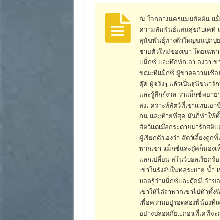
ณ ใจกลางนครแมนฮัตตัน แม็กซ์ 
ความสัมพันธ์แสนสุขกับเคที เจ้
สุนัขพันธุ์ทางตัวใหญ่ขนปุกปุย 
ชายตัวใหม่ของเขา โดยเฉพาะอ
แม็กซ์ และทึกทักเอาเองว่าเขา
ขณะที่แม็กซ์ ผู้ขาดความเชื
ดุ๊ค ผู้จริงๆ แล้วเป็นสุนัขน่า
และรู้สึกกังวล ว่าแม็กซ์พยาย
สงเ คราะห์สัตว์ที่เขาแทบเอาชี
ถน และท้ายที่สุด มันก็ทำให้ทั้
สัตว์แต่เมื่อกระต่ายน่ารักสติแ
ผู้เรียกตัวเองว่า สัตว์เลี้ยงถูก
พวกเขา แม็กซ์และดุ๊คก็มองเห
แลกเปลี่ยน สโนว์บอลเรียกร้องใ
เขาในรังลับในท่อระบาย น้ำ เ
บอลรู้ว่าแม็กซ์และดุ๊คมีเจ้า
เขาให้ไล่ล่าพวกเขาไปทั่วทั้งน
เพื่อความอยู่รอดสองพี่น้องที
อย่างปลอดภัย…ก่อนที่เคทีจะก