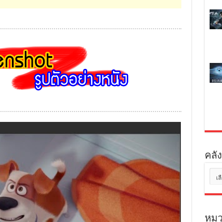
คลัง
คลัง
เก็บ
หมว