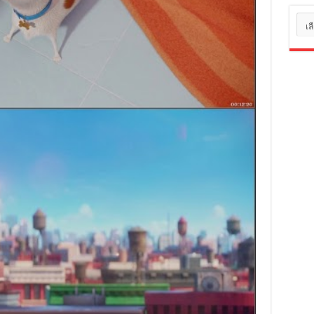
หมว
หมู่