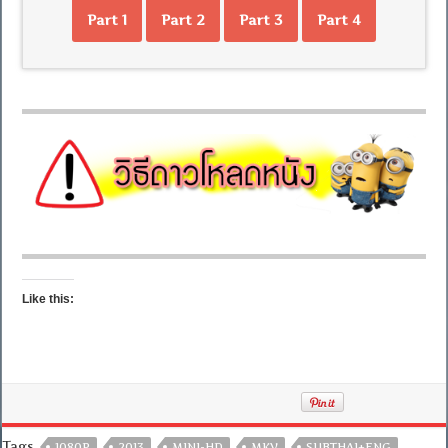
Part 1
Part 2
Part 3
Part 4
Like this:
Tags
1080P
2013
MINI-HD
MKV
SUBTHAI+ENG