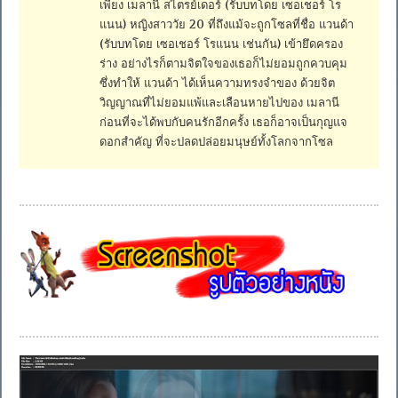
เพียง เมลานี สไตรย์เดอร์ (รับบทโดย เซอเชอร์ โร
แนน) หญิงสาววัย 20 ที่ถึงแม้จะถูกโซลที่ชื่อ แวนด้า
(รับบทโดย เซอเชอร์ โรแนน เช่นกัน) เข้ายึดครอง
ร่าง อย่างไรก็ตามจิตใจของเธอก็ไม่ยอมถูกควบคุม
ซึ่งทำให้ แวนด้า ได้เห็นความทรงจำของ ด้วยจิต
วิญญาณที่ไม่ยอมแพ้และเลือนหายไปของ เมลานี
ก่อนที่จะได้พบกับคนรักอีกครั้ง เธอก็อาจเป็นกุญแจ
ดอกสำคัญ ที่จะปลดปล่อยมนุษย์ทั้งโลกจากโซล