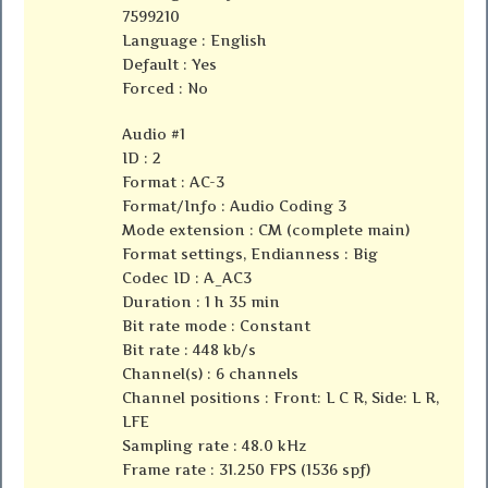
7599210
Language : English
Default : Yes
Forced : No
Audio #1
ID : 2
Format : AC-3
Format/Info : Audio Coding 3
Mode extension : CM (complete main)
Format settings, Endianness : Big
Codec ID : A_AC3
Duration : 1 h 35 min
Bit rate mode : Constant
Bit rate : 448 kb/s
Channel(s) : 6 channels
Channel positions : Front: L C R, Side: L R,
LFE
Sampling rate : 48.0 kHz
Frame rate : 31.250 FPS (1536 spf)