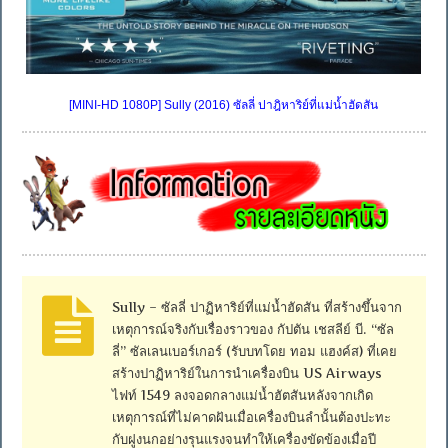
[MINI-HD 1080P] Sully (2016) ซัลลี่ ปาฎิหาริย์ที่แม่น้ำฮัดสัน
Sully – ซัลลี่ ปาฏิหาริย์ที่แม่น้ำฮัดสัน ที่สร้างขึ้นจาก
เหตุการณ์จริงกับเรื่องราวของ กัปตัน เชสลีย์ บี. “ซัล
ลี่” ซัลเลนเบอร์เกอร์ (รับบทโดย ทอม แฮงค์ส) ที่เคย
สร้างปาฏิหาริย์ในการนำเครื่องบิน US Airways
ไฟท์ 1549 ลงจอดกลางแม่น้ำฮัตสันหลังจากเกิด
เหตุการณ์ที่ไม่คาดฝันเมื่อเครื่องบินลำนั้นต้องปะทะ
กับฝูงนกอย่างรุนแรงจนทำให้เครื่องขัดข้องเมื่อปี