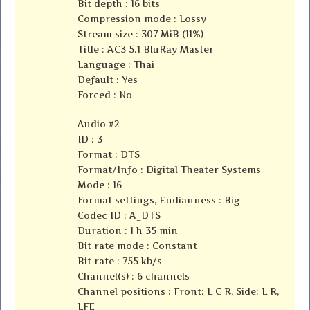
Bit depth : 16 bits
Compression mode : Lossy
Stream size : 307 MiB (11%)
Title : AC3 5.1 BluRay Master
Language : Thai
Default : Yes
Forced : No
Audio #2
ID : 3
Format : DTS
Format/Info : Digital Theater Systems
Mode : 16
Format settings, Endianness : Big
Codec ID : A_DTS
Duration : 1 h 35 min
Bit rate mode : Constant
Bit rate : 755 kb/s
Channel(s) : 6 channels
Channel positions : Front: L C R, Side: L R,
LFE