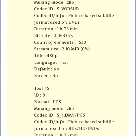
Muxing mode : zlib
Codec ID : S_VOBSUB
Codec ID/Info : Picture based subtitle
format used on DVDs
Duration : 1 h 35 min
Bit rate : 3 063 b/s
Count of elements : 1530
Stream size : 2.10 MiB (0%)
Title : 480p
Language : Thai
Default : No
Forced : No
Text #5
ID : 8
Format : PGS
Muxing mode : zlib
Codec ID : S_HDMV/PGS
Codec ID/Info : Picture based subtitle
format used on BDs/HD-DVDs
Duration : 1 h 35 min