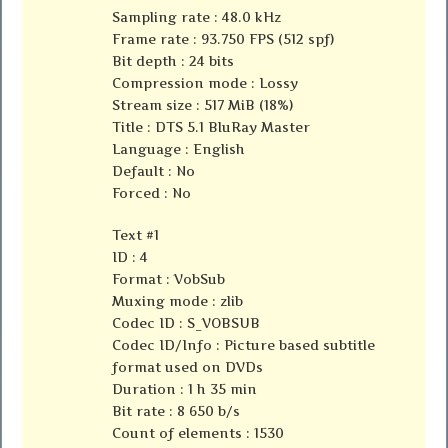
Sampling rate : 48.0 kHz
Frame rate : 93.750 FPS (512 spf)
Bit depth : 24 bits
Compression mode : Lossy
Stream size : 517 MiB (18%)
Title : DTS 5.1 BluRay Master
Language : English
Default : No
Forced : No
Text #1
ID : 4
Format : VobSub
Muxing mode : zlib
Codec ID : S_VOBSUB
Codec ID/Info : Picture based subtitle
format used on DVDs
Duration : 1 h 35 min
Bit rate : 8 650 b/s
Count of elements : 1530