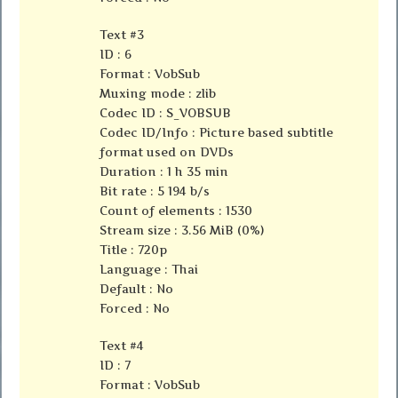
Text #3
ID : 6
Format : VobSub
Muxing mode : zlib
Codec ID : S_VOBSUB
Codec ID/Info : Picture based subtitle
format used on DVDs
Duration : 1 h 35 min
Bit rate : 5 194 b/s
Count of elements : 1530
Stream size : 3.56 MiB (0%)
Title : 720p
Language : Thai
Default : No
Forced : No
Text #4
ID : 7
Format : VobSub