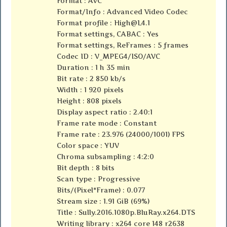
Format : AVC
Format/Info : Advanced Video Codec
Format profile :
High@L4.1
Format settings, CABAC : Yes
Format settings, ReFrames : 5 frames
Codec ID : V_MPEG4/ISO/AVC
Duration : 1 h 35 min
Bit rate : 2 850 kb/s
Width : 1 920 pixels
Height : 808 pixels
Display aspect ratio : 2.40:1
Frame rate mode : Constant
Frame rate : 23.976 (24000/1001) FPS
Color space : YUV
Chroma subsampling : 4:2:0
Bit depth : 8 bits
Scan type : Progressive
Bits/(Pixel*Frame) : 0.077
Stream size : 1.91 GiB (69%)
Title : Sully.2016.1080p.BluRay.x264.DTS
Writing library : x264 core 148 r2638