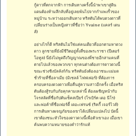
กู้ดาวที่ตกจากฟ้า การเดินทางครั้งนี้นำพาเขาสู่ดิน
แดนต้องห้ามลึกลับที่อยู่เลยพ้นไปจากกำแพงรั้วของ
หมู่บ้าน ระหว่างออกเดินทาง ทริสตันได้พบดวงดาวที่
เปลี่ยนร่างเป็นหญิงสาวที่ชื่อว่า Yvaine (แคลร์ เดน
ส์)
อย่างไรก็ดี ทริสตันไม่ใช่แค่คนเดียวที่ออกตามหาดวง
ดาว ลูกชายที่ยังมีชีวิตอยู่ทั้งสี่ของพระราชา (ปีเตอร์
โอทูล) นี่ยังไม่พูดถึงวิญญาณของพี่ชายอีกสามคนที่
ตายไปแล้วของพวกเขา ทุกคนต่างต้องการดาวดวงนี้
ขณะช่วงชิงบัลลังก์กัน ทริสตันยังต้องเอาชนะแม่มด
ชั่วร้ายที่ชื่อลาเมีย (มิเชลล์ ไฟฟเฟอร์) ที่ต้องการ
ครอบครองดวงดาวเพื่อคืนสู่ความสาวอีกครั้ง เมื่อทริส
ตันต้องสู้รบกับภัยคุกคามเหล่านี้ ต้องเผชิญหน้ากับ
โจรสลัดที่ชื่อกัปตันเช็คสเปียร์ (โรเบิร์ต เดอ นีโร)
และพ่อค้าที่ชื่อเฟอร์ดี้ เดอะเฟรนซ์ (ริคกี้ เจอร์ไวส์)
การเดินทางผจญภัยของเขาได้เปลี่ยนแปลงไป บัดนี้
เขาต้องชนะหัวใจของดาวดวงนี้เพื่อตัวเขาเอง เมื่อเขา
ค้นพบความหมายของคำว่ารักแท้