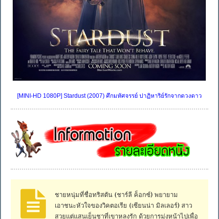
[MINI-HD 1080P] Stardust (2007) ศึกมหัศจรรย์ ปาฏิหาริย์รักจากดวงดาว
ชายหนุ่มที่ชื่อทริสตัน (ชาร์ลี ค็อกซ์) พยายาม
เอาชนะหัวใจของวิคตอเรีย (เซียนน่า มิลเลอร์) สาว
สวยแต่แสนเย็นชาที่เขาหลงรัก ด้วยการมุ่งหน้าไปเพื่อ