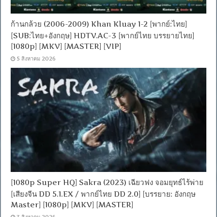
ก้านกล้วย (2006-2009) Khan Kluay 1-2 [พากย์:ไทย]
[SUB:ไทย+อังกฤษ] HDTV.AC-3 [พากย์ไทย บรรยายไทย]
[1080p] [MKV] [MASTER] [VIP]
5 สิงหาคม 2026
[1080p Super HQ] Sakra (2023) เฉียวฟง จอมยุทธ์ไร้พ่าย
[เสียงจีน DD 5.1.EX / พากย์ไทย DD 2.0] [บรรยาย: อังกฤษ
Master] [1080p] [MKV] [MASTER]
3 สิงหาคม 2026