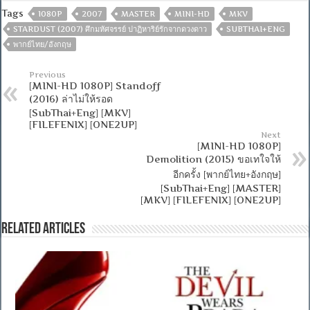
Tags
1080P
2007
MASTER
MINI-HD
MKV
STARDUST (2007) ศึกมหัศจรรย์ ปาฏิหาริย์รักจากดวงดาว
SUBTHAI+ENG
พากย์ไทย/อังกฤษ
Previous
[MINI-HD 1080P] Standoff
(2016) ล่าไม่ให้รอด
[SubThai+Eng] [MKV]
[FILEFENIX] [ONE2UP]
Next
[MINI-HD 1080P]
Demolition (2015) ขอเทใจให้
อีกครั้ง [พากย์ไทย+อังกฤษ]
[SubThai+Eng] [MASTER]
[MKV] [FILEFENIX] [ONE2UP]
Related Articles