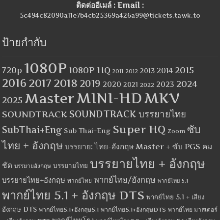
ติดต่ออีเมล์ : Email :
5c494c82090a11e7b4cb25369a426a99@tickets.tawk.to
ป้ายกำกับ
1080P
1080P HQ
2015
720p
2014
2013
2012
2011
2016
2017
2018
2019
2024
2020
2023
2021
2022
MINI-HD
MKV
Master
2025
SOUNDTRACK
SOUNDTRACK บรรยายไทย
Super HQ
ซับ
SubThai+Eng
Sub Thai+Eng
Zoom
ไทย + อังกฤษ
บรรยาย: ไทย-อังกฤษ Master + ซับ PGS คม
บรรยายไทย + อังกฤษ
ชัด
บรรยายไทย
บรรยายอังกฤษ
พากย์ไทย/อังกฤษ
บรรยายไทย+อังกฤษ
พากย์ไทย
พากย์ไทย 5.1
พากย์ไทย 5.1 + อังกฤษ DTS
พากย์ไทย 5.1 + เสียง
อังกฤษ DTS
พากย์ไทย5.1+อังกฤษ5.1
พากย์ไทย5.1+อังกฤษDTS
พากย์ไทย มาสเตอร์