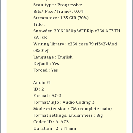
Scan type : Progressive
Bits/(Pixel*Frame) : 0.041
Stream size : 1.35 GiB (70%)
Title :
Snowden.2016.1080p.WEBRip.x264.AC3.TH
EATER
Writing library : x264 core 79 r1342kMod
e8501ef
Language : English
Default : Yes
Forced : Yes
Audio #1
ID : 2
Format : AC-3
Format/Info : Audio Coding 3
Mode extension : CM (complete main)
Format settings, Endianness : Big
Codec ID : A_AC3
Duration : 2 h 14 min