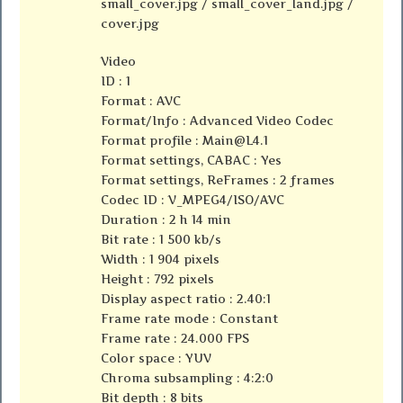
small_cover.jpg / small_cover_land.jpg /
cover.jpg
Video
ID : 1
Format : AVC
Format/Info : Advanced Video Codec
Format profile :
Main@L4.1
Format settings, CABAC : Yes
Format settings, ReFrames : 2 frames
Codec ID : V_MPEG4/ISO/AVC
Duration : 2 h 14 min
Bit rate : 1 500 kb/s
Width : 1 904 pixels
Height : 792 pixels
Display aspect ratio : 2.40:1
Frame rate mode : Constant
Frame rate : 24.000 FPS
Color space : YUV
Chroma subsampling : 4:2:0
Bit depth : 8 bits