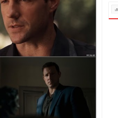
หมว
หมู่