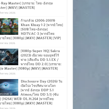
-Ray Master] [บรรยาย: ไทย-อังกฤษ
ter] [MKV] [MASTER]
สิงหาคม 2026
ก้านกล้วย (2006-2009)
Khan Kluay 1-2 [พากย์:ไทย]
[SUB:ไทย+อังกฤษ]
HDTV.AC-3 [พากย์ไทย
ยายไทย] [1080p] [MKV] [MASTER] [VIP]
สิงหาคม 2026
[1080p Super HQ] Sakra
(2023) เฉียวฟง จอมยุทธ์ไร้
พ่าย [เสียงจีน DD 5.1.EX /
พากย์ไทย DD 2.0] [บรรยาย:
กฤษ Master] [1080p] [MKV] [MASTER]
สิงหาคม 2026
Disclosure Day (2026) วัน
เปิดโปง ไขปริศนาลวงโลก
[พากย์ อังกฤษ DDP 5.1
Atmos/ไทย DD 5.1]-[ซับ:
]-[H264] WEB-DL.H.264 [พากย์ไทย
ยายไทย] [1080p] [MKV] [MASTER]
สิงหาคม 2026