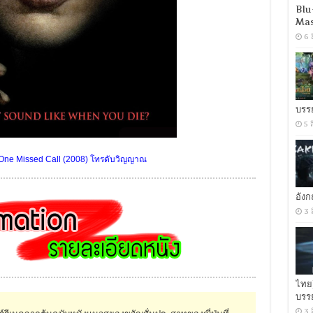
Blu
Mas
6 
บรร
5 
One Missed Call (2008) โทรดับวิญญาณ
อัง
3 
ไทย
บรร
3 