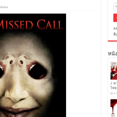
 Views
ลง
ลื
หนัง
/ พ
ไทย
6 