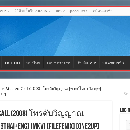
 VIP
วิธีข้ามลิ้งเว็บ ouo.io
ทดสอบ Speed Test
สมัครสมาชิก
Full-HD
หนังไทย
soundtrack
เติมเงิน VIP
สมัครสมาชิก
e Missed Call (2008) โทรดับวิญญาณ [พากย์ไทย+อังกฤษ]
UP]
Logi
sed Call (2008) โทรดับวิญญาณ
ai+Eng] [MKV] [FILEFENIX] [ONE2UP]