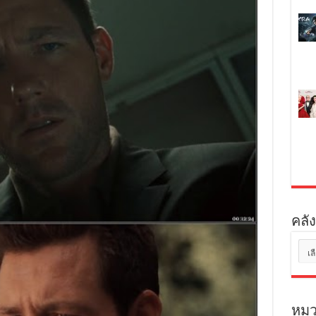
คลัง
คลัง
เก็บ
หมว