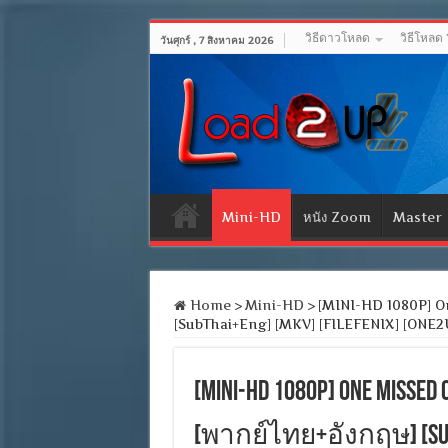
วิธีดาวโหลด
วิธีโหลด
วันศุกร์ , 7 สิงหาคม 2026
Mini-HD
หนัง Zoom
Master
Home
>
Mini-HD
>
[MINI-HD 1080P] On
[SubThai+Eng] [MKV] [FILEFENIX] [ONE2
[MINI-HD 1080P] One Mis
[พากย์ไทย+อังกฤษ] [SubTh