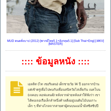
MUD คนคลั่งบาป (2012) [พากย์ไทย5.1+อังกฤษ5.1] [Sub Thai+Eng] [.MKV]
[MASTER]
:::: ข้อมูลหนัง ::::
เอลลิส (ไท เชอริแดน) เด็กชายวัย 14 ปี ออกจากบ้าน
แต่เช้าตรู่เพื่อไปพบกับเพื่อนสนิทวัยไล่เลี่ยกัน เนคโบน
(เจคอบ ลอฟแลนด์) หลังจากฝ่ายหลังเล่าให้ฟังว่า เขา
ได้พบเจอเรือเล็กลำหนึ่งค้างเติ่งอยู่บนต้นไม้บนเกาะ
เล็ก ๆ ที่ห่างไกลจากสายตาผู้คนบนแม่น้ำมิสซิสซิปปี