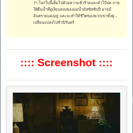
ว่า โลกใบนี้เต็มไปด้วยความชั่วร้ายและคำโป้ปด ภาย
ใต้ผืนน้ำที่ดูเงียบสงบของแม่น้ำมิสซิสซิปปี อาจมี
อันตรายแฝงอยู่ และจะทำให้ชีวิตของพวกเขาทั้งคู่…
เปลี่ยนแปลงไปชั่วนิรันดร์
:::: Screenshot ::::