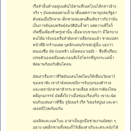
เรือลำนั้นค้างอยู่บนต้นไม้ตามที่เนคโบนได้กล่าวอ้าง
จริง ๆ มันคงลอยตามน้ำมาตั้งแต่คราวพายุถล่มรัฐอา
คันซอเมื่อปีกลาย เด็กชายสองคนตื่นเต้นราวกับว่านั่น
เป็นการค้นพบทรัพย์สมบัติอันล้ำค่า แต่ความดีใจก็
เกิดขึ้นเพียงชั่วครู่เท่านั้น เมื่อพวกเขาพบว่า มีใครบาง
คนได้มาจับจองเรือลำดังกล่าวเสียก่อนแล้ว ชายแปลก
หน้าที่ผิวกร้านแดด บุคลิกแสนกักขฬะผู้นั้น บอกว่า
ตนเองชื่อ มัด (แมทธิว แม็คคอนาเฮย์) – ชื่อที่เปรียบ
เปรยตัวเองเหมือนตะกอนสิ่งโสโครกที่ถูกกระแสน้ำ
พัดมาพร้อมกับดินโคลน
มัดเล่าเรื่องราวชีวิตอันแสนโลดโผนให้เพื่อนวัยเยาว์
ของเขาฟัง เขากำลังหลบหนีการจับกุมของตำรวจ
และเหล่านักล่าค่าหัวกระหายเลือด หลังจากต้องโทษ
คดีอุกฉกรรจ์ มัดตั้งใจว่าเมื่อซ่อมเรือเสร็จ เขาจะนัด
พบกับแฟนสาวที่ชื่อ จูนิเพอร์ (รีส วิเธอร์สปูน) และพา
เธอหนีไปพร้อมกัน
เอลลิสและเนคโบน อาสาเป็นลูกมือช่วยงานมัดทุก ๆ
อย่าง แต่เด็กชายทั้งสองก็ไร้เดียงสาเกินจะตระหนักได้