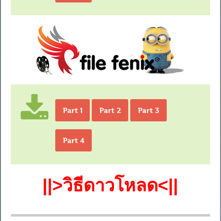
Part 1
Part 2
Part 3
Part 4
||>วิธีดาวโหลด<||