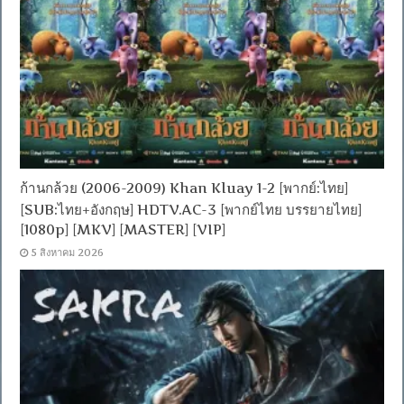
ก้านกล้วย (2006-2009) Khan Kluay 1-2 [พากย์:ไทย]
[SUB:ไทย+อังกฤษ] HDTV.AC-3 [พากย์ไทย บรรยายไทย]
[1080p] [MKV] [MASTER] [VIP]
5 สิงหาคม 2026