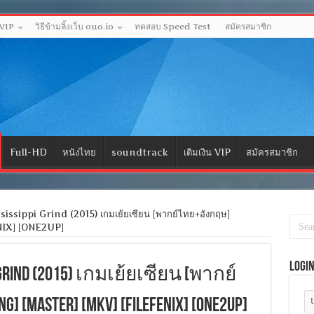
 VIP
วิธีข้ามลิ้งเว็บ ouo.io
ทดสอบ Speed Test
สมัครสมาชิก
Full-HD
หนังไทย
soundtrack
เติมเงิน VIP
สมัครสมาชิก
ssippi Grind (2015) เกมเย้ยเซียน [พากย์ไทย+อังกฤษ]
NIX] [ONE2UP]
Logi
pi Grind (2015) เกมเย้ยเซียน [พากย์
 [MASTER] [MKV] [FILEFENIX] [ONE2UP]