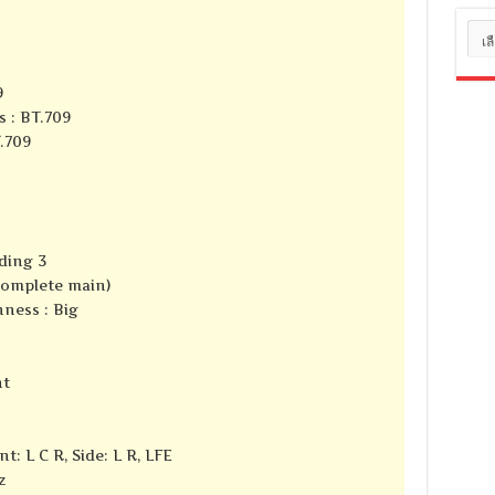
หมว
หมู่
9
s : BT.709
T.709
ding 3
complete main)
ness : Big
nt
t: L C R, Side: L R, LFE
z