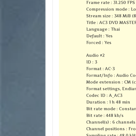
Frame rate : 31.250 FPS 
Compression mode : Lo
Stream size : 348 MiB (
Title : AC3 DVD MASTE
Language : Thai
Default : Yes
Forced : Yes
Audio #2
ID : 3
Format : AC-3
Format/Info : Audio Co
Mode extension : CM (
Format settings, Endian
Codec ID : A_AC3
Duration : 1 h 48 min
Bit rate mode : Consta
Bit rate : 448 kb/s
Channel(s) : 6 channels
Channel positions : Fron
Sampling rate : 48.0 kH