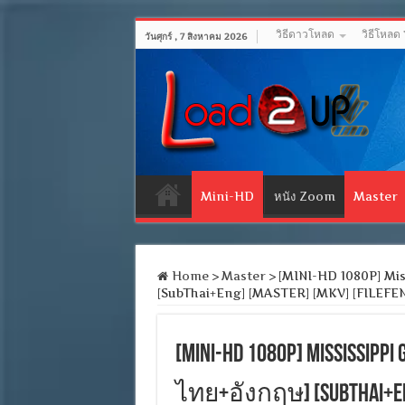
วิธีดาวโหลด
วิธีโหลด
วันศุกร์ , 7 สิงหาคม 2026
Mini-HD
หนัง Zoom
Master
Home
>
Master
>
[MINI-HD 1080P] Missi
[SubThai+Eng] [MASTER] [MKV] [FILEFE
[MINI-HD 1080P] Mississip
ไทย+อังกฤษ] [SubThai+Eng]