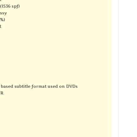
(1536 spf)
ssy
8%)
R
e based subtitle format used on DVDs
ER