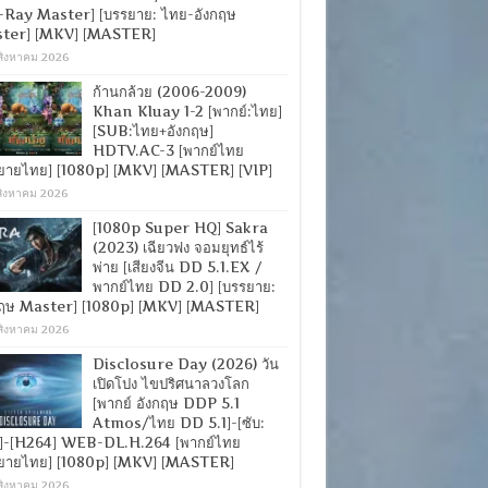
-Ray Master] [บรรยาย: ไทย-อังกฤษ
ter] [MKV] [MASTER]
สิงหาคม 2026
ก้านกล้วย (2006-2009)
Khan Kluay 1-2 [พากย์:ไทย]
[SUB:ไทย+อังกฤษ]
HDTV.AC-3 [พากย์ไทย
ยายไทย] [1080p] [MKV] [MASTER] [VIP]
สิงหาคม 2026
[1080p Super HQ] Sakra
(2023) เฉียวฟง จอมยุทธ์ไร้
พ่าย [เสียงจีน DD 5.1.EX /
พากย์ไทย DD 2.0] [บรรยาย:
กฤษ Master] [1080p] [MKV] [MASTER]
สิงหาคม 2026
Disclosure Day (2026) วัน
เปิดโปง ไขปริศนาลวงโลก
[พากย์ อังกฤษ DDP 5.1
Atmos/ไทย DD 5.1]-[ซับ:
]-[H264] WEB-DL.H.264 [พากย์ไทย
ยายไทย] [1080p] [MKV] [MASTER]
สิงหาคม 2026