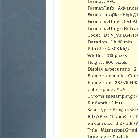
Format : AVC
Format/Info : Advance
Format profile : High@
Format settings, CABAC
Format settings, ReFra
Codec ID : V_MPEG4/I
Duration : 1 h 48 min
Bit rate : 4 308 kb/s
Width : 1 918 pixels
Height : 800 pixels
Display aspect ratio : 2.
Frame rate mode : Con
Frame rate : 23.976 FPS
Color space : YUV
Chroma subsampling : 4
Bit depth : 8 bits
Scan type : Progressive
Bits/(Pixel*Frame) : 0.11
Stream size : 3.27 GiB (
Title : Mississippi.Gr
Language : English