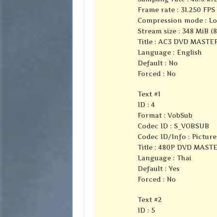
Frame rate : 31.250 FPS 
Compression mode : Lo
Stream size : 348 MiB (
Title : AC3 DVD MASTE
Language : English
Default : No
Forced : No
Text #1
ID : 4
Format : VobSub
Codec ID : S_VOBSUB
Codec ID/Info : Pictur
Title : 480P DVD MAST
Language : Thai
Default : Yes
Forced : No
Text #2
ID : 5