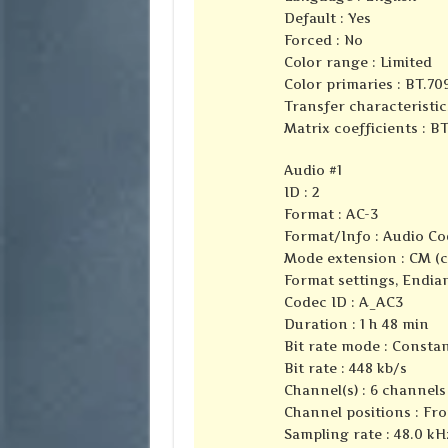
Default : Yes
Forced : No
Color range : Limited
Color primaries : BT.70
Transfer characteristic
Matrix coefficients : B
Audio #1
ID : 2
Format : AC-3
Format/Info : Audio Co
Mode extension : CM (
Format settings, Endian
Codec ID : A_AC3
Duration : 1 h 48 min
Bit rate mode : Consta
Bit rate : 448 kb/s
Channel(s) : 6 channels
Channel positions : Fron
Sampling rate : 48.0 kH