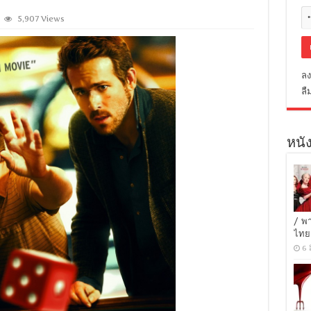
5,907 Views
ลง
ลื
หนัง
/ พ
ไทย
6 