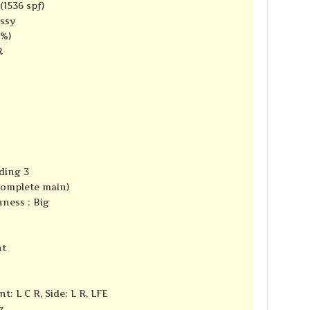
(1536 spf)
ssy
8%)
R
ding 3
complete main)
ness : Big
nt
t: L C R, Side: L R, LFE
z