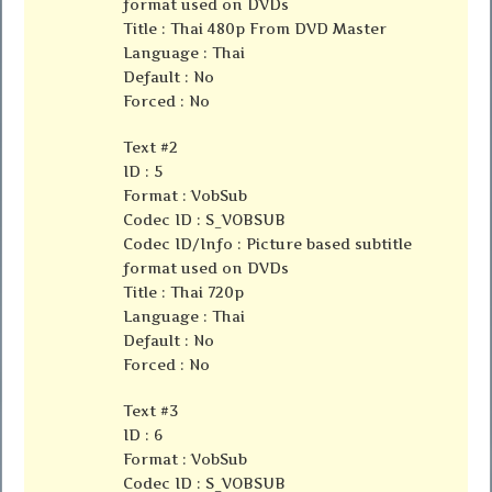
format used on DVDs
Title : Thai 480p From DVD Master
Language : Thai
Default : No
Forced : No
Text #2
ID : 5
Format : VobSub
Codec ID : S_VOBSUB
Codec ID/Info : Picture based subtitle
format used on DVDs
Title : Thai 720p
Language : Thai
Default : No
Forced : No
Text #3
ID : 6
Format : VobSub
Codec ID : S_VOBSUB