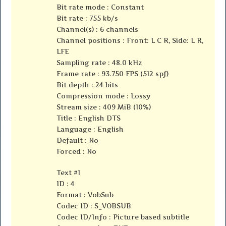
Bit rate mode : Constant
Bit rate : 755 kb/s
Channel(s) : 6 channels
Channel positions : Front: L C R, Side: L R,
LFE
Sampling rate : 48.0 kHz
Frame rate : 93.750 FPS (512 spf)
Bit depth : 24 bits
Compression mode : Lossy
Stream size : 409 MiB (10%)
Title : English DTS
Language : English
Default : No
Forced : No
Text #1
ID : 4
Format : VobSub
Codec ID : S_VOBSUB
Codec ID/Info : Picture based subtitle