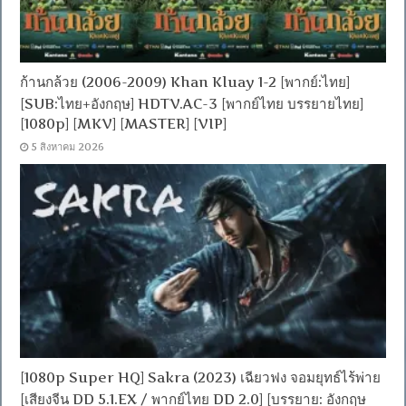
ก้านกล้วย (2006-2009) Khan Kluay 1-2 [พากย์:ไทย]
[SUB:ไทย+อังกฤษ] HDTV.AC-3 [พากย์ไทย บรรยายไทย]
[1080p] [MKV] [MASTER] [VIP]
5 สิงหาคม 2026
[1080p Super HQ] Sakra (2023) เฉียวฟง จอมยุทธ์ไร้พ่าย
[เสียงจีน DD 5.1.EX / พากย์ไทย DD 2.0] [บรรยาย: อังกฤษ