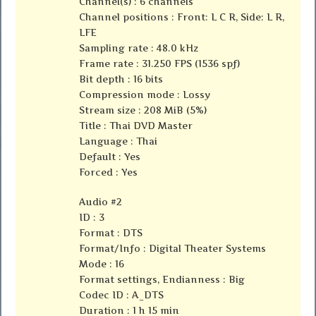
Channel(s) : 6 channels
Channel positions : Front: L C R, Side: L R,
LFE
Sampling rate : 48.0 kHz
Frame rate : 31.250 FPS (1536 spf)
Bit depth : 16 bits
Compression mode : Lossy
Stream size : 208 MiB (5%)
Title : Thai DVD Master
Language : Thai
Default : Yes
Forced : Yes
Audio #2
ID : 3
Format : DTS
Format/Info : Digital Theater Systems
Mode : 16
Format settings, Endianness : Big
Codec ID : A_DTS
Duration : 1 h 15 min