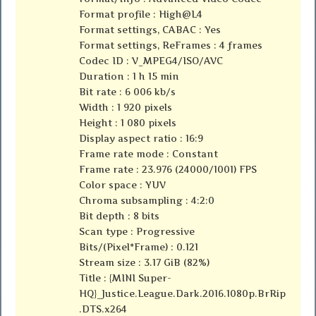
Format profile : High@L4
Format settings, CABAC : Yes
Format settings, ReFrames : 4 frames
Codec ID : V_MPEG4/ISO/AVC
Duration : 1 h 15 min
Bit rate : 6 006 kb/s
Width : 1 920 pixels
Height : 1 080 pixels
Display aspect ratio : 16:9
Frame rate mode : Constant
Frame rate : 23.976 (24000/1001) FPS
Color space : YUV
Chroma subsampling : 4:2:0
Bit depth : 8 bits
Scan type : Progressive
Bits/(Pixel*Frame) : 0.121
Stream size : 3.17 GiB (82%)
Title : {MINI Super-
HQ}_Justice.League.Dark.2016.1080p.BrRip
.DTS.x264