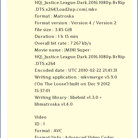
HQ}_Justice.League.Dark.2016.1080p.BrRip
.DTS.x264[Load2up.com].mkv
Format : Matroska
Format version : Version 4 / Version 2
File size : 3.85 GiB
Duration : 1 h 15 min
Overall bit rate : 7 267 kb/s
Movie name : {MINI Super-
HQ}_Justice.League.Dark.2016.1080p.BrRip
.DTS.x264
Encoded date : UTC 2010-02-22 21:41:31
Writing application : mkvmerge v5.9.0
(‘On The Loose’) built on Dec 9 2012
15:37:01
Writing library : libebml v1.3.0 +
libmatroska v1.4.0
Video
ID : 1
Format : AVC
Format/Info : Advanced Video Codec