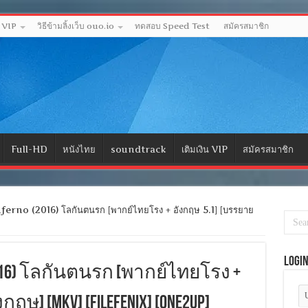
ด VIP
วิธีข้ามลิ้งเว็บ ouo.io
ทดสอบ Speed Test
สมัครสมาชิก
Full-HD
หนังไทย
soundtrack
เติมเงิน VIP
สมัครสมาชิก
erno (2016) โลกันตนรก [พากย์ไทยโรง + อังกฤษ 5.1] [บรรยาย
Logi
 (2016) โลกันตนรก [พากย์ไทยโรง +
ษ] [MKV] [FILEFENIX] [ONE2UP]