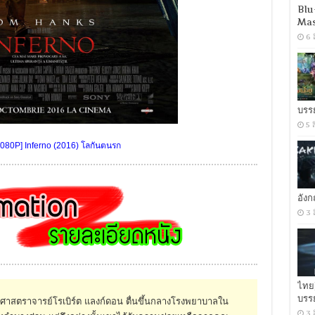
Blu
Mas
6 
บรร
5 
080P] Inferno (2016) โลกันตนรก
อัง
3 
ไทย
บรร
ื่อศาสตราจารย์โรเบิร์ต แลงก์ดอน ตื่นขึ้นกลางโรงพยาบาลใน
3 