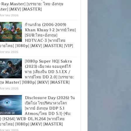
-Ray Master] [บรรยาย: ไทย-อังกฤษ
ter] [MKV] [MASTER]
สิงหาคม 2026
ก้านกล้วย (2006-2009)
Khan Kluay 1-2 [พากย์:ไทย]
[SUB:ไทย+อังกฤษ]
HDTV.AC-3 [พากย์ไทย
ยายไทย] [1080p] [MKV] [MASTER] [VIP]
สิงหาคม 2026
[1080p Super HQ] Sakra
(2023) เฉียวฟง จอมยุทธ์ไร้
พ่าย [เสียงจีน DD 5.1.EX /
พากย์ไทย DD 2.0] [บรรยาย:
กฤษ Master] [1080p] [MKV] [MASTER]
สิงหาคม 2026
Disclosure Day (2026) วัน
เปิดโปง ไขปริศนาลวงโลก
[พากย์ อังกฤษ DDP 5.1
Atmos/ไทย DD 5.1]-[ซับ:
]-[H264] WEB-DL.H.264 [พากย์ไทย
ยายไทย] [1080p] [MKV] [MASTER]
สิงหาคม 2026