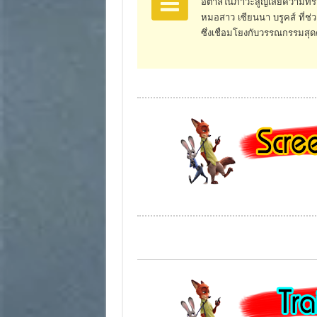
อิตาลีในภาวะสูญเสียความทรง
หมอสาว เซียนนา บรูคส์ ที่ช
ซึ่งเชื่อมโยงกับวรรณกรรมสุดค