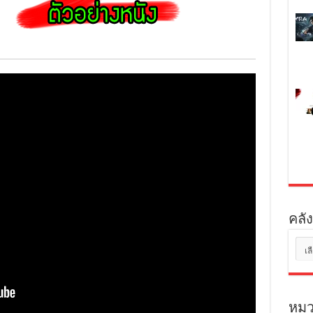
คลัง
คลัง
เก็บ
หมว