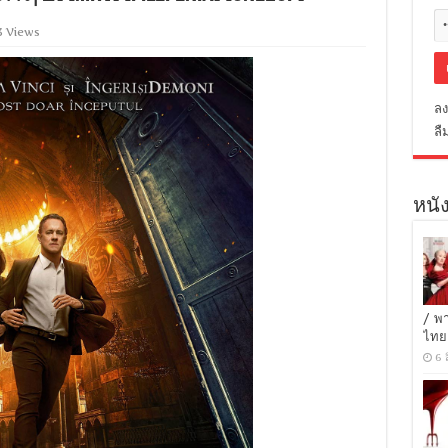
3 Views
ลง
ลื
หนัง
/ พ
ไทย
6 