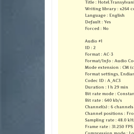
Title : Hotel.Transylv
Writing library : x264 
Language : English
Default : Yes
Forced : No
Audio #1
ID : 2
Format : AC-3
Format/Info : Audio Co
Mode extension : CM (
Format settings, Endian
Codec ID : A_AC3
Duration : 1 h 29 min
Bit rate mode : Consta
Bit rate : 640 kb/s
Channel(s) : 6 channels
Channel positions : Fron
Sampling rate : 48.0 kH
Frame rate : 31.250 FPS 
Compression mode : Lo