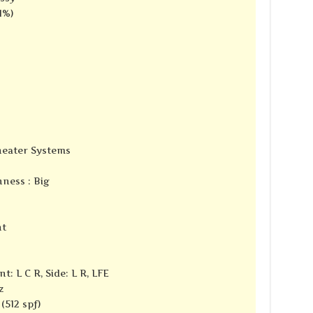
1%)
Theater Systems
ness : Big
nt
t: L C R, Side: L R, LFE
z
(512 spf)