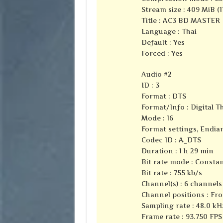
Stream size : 409 MiB (1
Title : AC3 BD MASTER
Language : Thai
Default : Yes
Forced : Yes
Audio #2
ID : 3
Format : DTS
Format/Info : Digital 
Mode : 16
Format settings, Endian
Codec ID : A_DTS
Duration : 1 h 29 min
Bit rate mode : Consta
Bit rate : 755 kb/s
Channel(s) : 6 channels
Channel positions : Fron
Sampling rate : 48.0 kH
Frame rate : 93.750 FPS 