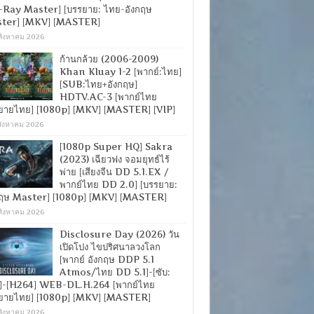
-Ray Master] [บรรยาย: ไทย-อังกฤษ
ter] [MKV] [MASTER]
สิงหาคม 2026
ก้านกล้วย (2006-2009)
Khan Kluay 1-2 [พากย์:ไทย]
[SUB:ไทย+อังกฤษ]
HDTV.AC-3 [พากย์ไทย
ยายไทย] [1080p] [MKV] [MASTER] [VIP]
สิงหาคม 2026
[1080p Super HQ] Sakra
(2023) เฉียวฟง จอมยุทธ์ไร้
พ่าย [เสียงจีน DD 5.1.EX /
พากย์ไทย DD 2.0] [บรรยาย:
กฤษ Master] [1080p] [MKV] [MASTER]
สิงหาคม 2026
Disclosure Day (2026) วัน
เปิดโปง ไขปริศนาลวงโลก
[พากย์ อังกฤษ DDP 5.1
Atmos/ไทย DD 5.1]-[ซับ:
]-[H264] WEB-DL.H.264 [พากย์ไทย
ยายไทย] [1080p] [MKV] [MASTER]
สิงหาคม 2026