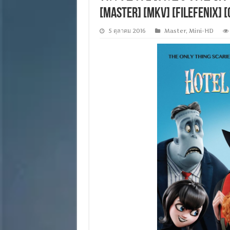
[MASTER] [MKV] [FILEFENIX] 
5 ตุลาคม 2016
Master
,
Mini-HD