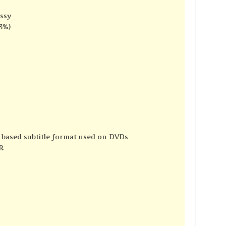
ssy
3%)
e based subtitle format used on DVDs
R