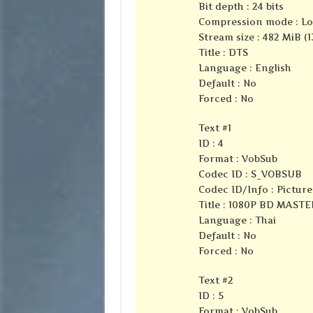
Bit depth : 24 bits
Compression mode : Lo
Stream size : 482 MiB (1
Title : DTS
Language : English
Default : No
Forced : No
Text #1
ID : 4
Format : VobSub
Codec ID : S_VOBSUB
Codec ID/Info : Pictur
Title : 1080P BD MASTE
Language : Thai
Default : No
Forced : No
Text #2
ID : 5
Format : VobSub