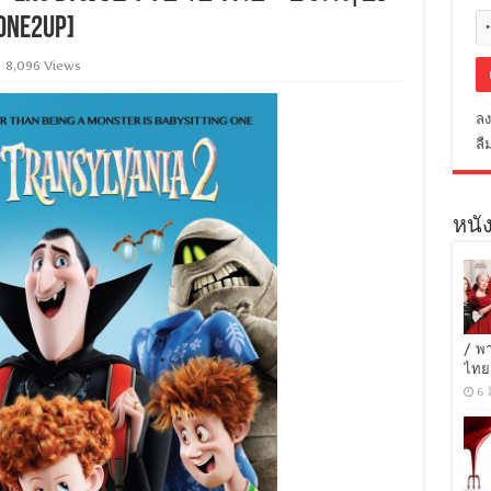
[ONE2UP]
8,096 Views
ลง
ลื
หนัง
/ พ
ไทย
6 