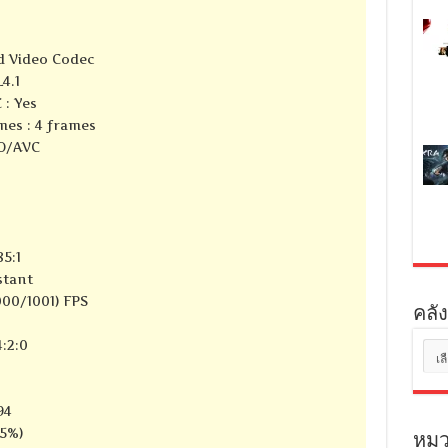
d Video Codec
4.1
 : Yes
mes : 4 frames
SO/AVC
85:1
stant
000/1001) FPS
คลัง
:2:0
คลัง
เก็บ
94
75%)
หมว