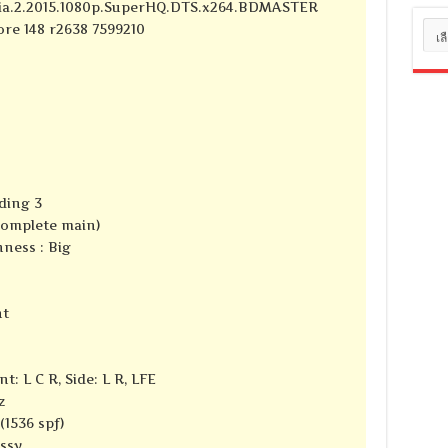
ania.2.2015.1080p.SuperHQ.DTS.x264.BDMASTER
หมว
core 148 r2638 7599210
หมู่
ding 3
complete main)
ness : Big
nt
t: L C R, Side: L R, LFE
z
(1536 spf)
ssy