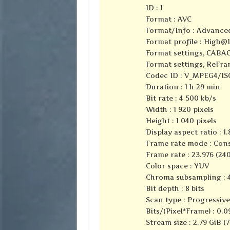
ID : 1
Format : AVC
Format/Info : Advance
Format profile :
High@L
Format settings, CABAC
Format settings, ReFra
Codec ID : V_MPEG4/I
Duration : 1 h 29 min
Bit rate : 4 500 kb/s
Width : 1 920 pixels
Height : 1 040 pixels
Display aspect ratio : 1.
Frame rate mode : Con
Frame rate : 23.976 (24
Color space : YUV
Chroma subsampling : 4
Bit depth : 8 bits
Scan type : Progressive
Bits/(Pixel*Frame) : 0.0
Stream size : 2.79 GiB (