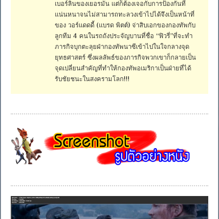
เบอร์ลินของเยอรมัน แต่ก็ต้องเจอกับการป้องกันที่
แน่นหนาจนไม่สามารถทะลวงเข้าไปได้จึงเป็นหน้าที่
ของ วอร์แดดดี้ (แบรด พิตต์) จ่าสิบเอกของกองทัพกับ
ลูกทีม 4 คนในรถถังประจัญบานที่ชื่อ “ฟิวรี่”ที่จะทำ
ภารกิจบุกตะลุยฝ่ากองทัพนาซีเข้าไปในใจกลางจุด
ยุทธศาสตร์ ซึ่งผลลัพธ์ของภารกิจพวกเขาก็กลายเป็น
จุดเปลี่ยนสำคัญที่ทำให้กองทัพอเมริกาเป็นฝ่ายที่ได้
รับชัยชนะในสงครามโลก!!!