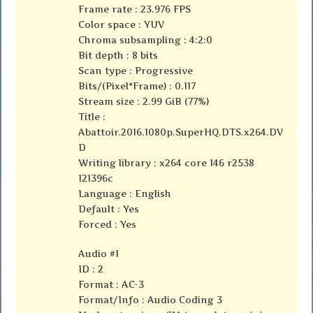
Frame rate : 23.976 FPS
Color space : YUV
Chroma subsampling : 4:2:0
Bit depth : 8 bits
Scan type : Progressive
Bits/(Pixel*Frame) : 0.117
Stream size : 2.99 GiB (77%)
Title :
Abattoir.2016.1080p.SuperHQ.DTS.x264.DV
D
Writing library : x264 core 146 r2538
121396c
Language : English
Default : Yes
Forced : Yes
Audio #1
ID : 2
Format : AC-3
Format/Info : Audio Coding 3