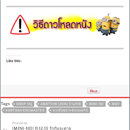
Like this:
Tags
1080P HQ
ABATTOIR (2016) บ้านกักผี
MINI-HD
MKV
SUBTHAI+ENGMASTER
พากย์ไทย5.1+อังกฤษDTS
Previous
[MINI-HD] 11.12.13 รักกันจะตาย