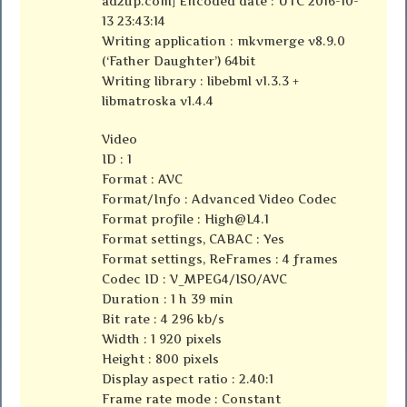
ad2up.com] Encoded date : UTC 2016-10-
13 23:43:14
Writing application : mkvmerge v8.9.0
(‘Father Daughter’) 64bit
Writing library : libebml v1.3.3 +
libmatroska v1.4.4
Video
ID : 1
Format : AVC
Format/Info : Advanced Video Codec
Format profile :
High@L4.1
Format settings, CABAC : Yes
Format settings, ReFrames : 4 frames
Codec ID : V_MPEG4/ISO/AVC
Duration : 1 h 39 min
Bit rate : 4 296 kb/s
Width : 1 920 pixels
Height : 800 pixels
Display aspect ratio : 2.40:1
Frame rate mode : Constant