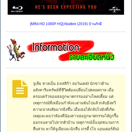
[MINI-HD 1080P HQ] Abattoir (2016) บ้านกักผี
จูเลีย ทาลเบ็น (เจสสิก้า ลอว์นเดส) นักข่าวด้าน
อสังหาริมทรัพย์ที่ชีวิตต้องเปลี่ยนไปตลอดกาล เมื่อ
ครอบครัวของเธอถูกฆาตกรรมอย่างโหดเหี้ยม แต่
เหตุการณ์ที่เหมือนกำลังจะผ่านพ้นไปแล้วกลับยิ่งทวี
ความน่าสงสัยมากยิ่งขึ้น เมื่อเธอได้กลับไปยังที่เกิด
เหตุและพบว่าห้องที่น้องสาวเธอถูกฆาตกรรมได้ถูกรื้อ
ออกจนหายไปจากตัวบ้าน เหตุการณ์นั้นจุดชนวนการ
สืบสวน พาให้จูเลียและนักสืบ เกรดี้ (โจ แอนเดอร์สัน)