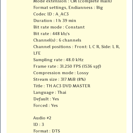
Mode extension : CM (complete main)
Format settings, Endianness : Big
Codec ID : A_AC3
Duration : 1 h 39 min
Bit rate mode : Constant
Bit rate : 448 kb/s
Channel(s) : 6 channels
Channel positions : Front: L C R, Side: L R,
LFE
Sampling rate : 48.0 kHz
Frame rate : 31.250 FPS (1536 spf)
Compression mode : Lossy
Stream size : 317 MiB (8%)
Title : TH AC3 DVD MASTER
Language : Thai
Default : Yes
Forced : Yes
Audio #2
ID : 3
Format : DTS