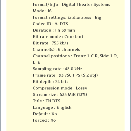
Format/Info : Digital Theater Systems
Mode : 16
Format settings, Endianness : Big
Codec ID : A_DTS
Duration : 1 h 39 min
Bit rate mode : Constant
Bit rate : 755 kb/s
Channel(s) : 6 channels
Channel positions : Front: L C R, Side: L R,
LFE
Sampling rate : 48.0 kHz
Frame rate : 93.750 FPS (512 spf)
Bit depth : 24 bits
Compression mode : Lossy
Stream size : 535 MiB (13%)
Title : EN DTS
Language : English
Default : No
Forced : No